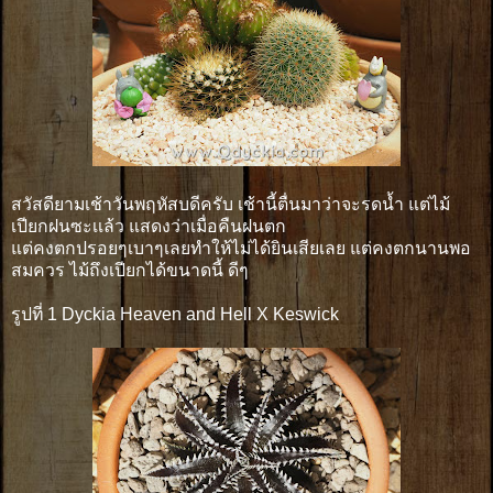
สวัสดียามเช้าวันพฤหัสบดีครับ เช้านี้ตื่นมาว่าจะรดน้ำ แต่ไม้
เปียกฝนซะเเล้ว แสดงว่าเมื่อคืนฝนตก
แต่คงตกปรอยๆเบาๆเลยทำให้ไม่ได้ยินเสียเลย แต่คงตกนานพอ
สมควร ไม้ถึงเปียกได้ขนาดนี้ ดีๆ
รูปที่ 1 Dyckia Heaven and Hell X Keswick