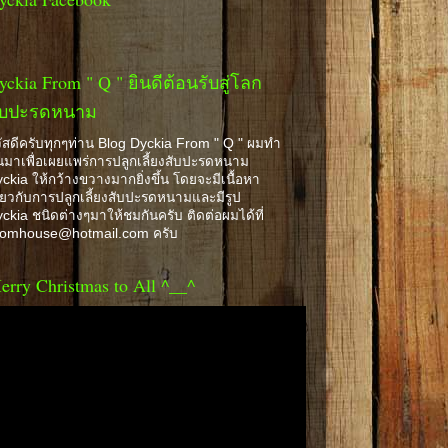
yckia From " Q " ยินดีต้อนรับสู่โลก
ับปะรดหนาม
ัสดีครับทุกๆท่าน Blog Dyckia From " Q " ผมทำ
้นมาเพื่อเผยแพร่การปลูกเลี้ยงสับปะรดหนาม
ckia ให้กว้างขวางมากยิ่งขึ้น โดยจะมีเนื้อหา
ี่ยวกับการปลูกเลี้ยงสับปะรดหนามและมีรูป
ckia ชนิดต่างๆมาให้ชมกันครับ ติดต่อผมได้ที่
romhouse@hotmail.com ครับ
erry Christmas to All ^__^