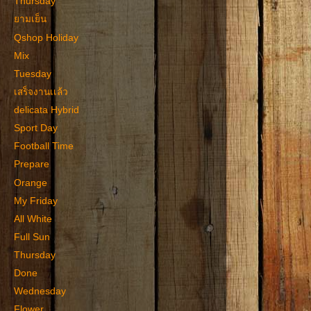
Thursday
ยามเย็น
Qshop Holiday
Mix
Tuesday
เสร็จงานเเล้ว
delicata Hybrid
Sport Day
Football Time
Prepare
Orange
My Friday
All White
Full Sun
Thursday
Done
Wednesday
Flower