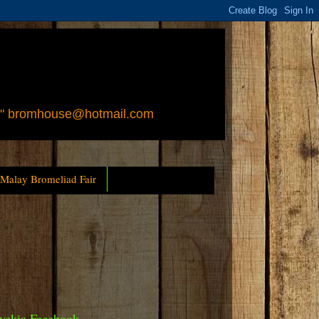
 " bromhouse@hotmail.com
 Malay Bromeliad Fair
yckia Facebook