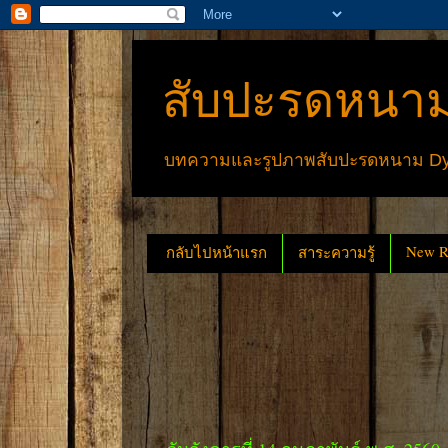
สับปะรดหนาม
บทความและรูปภาพสับปะรดหนาม Dyck
New Re
กลับไปหน้าแรก
สาระความรู้