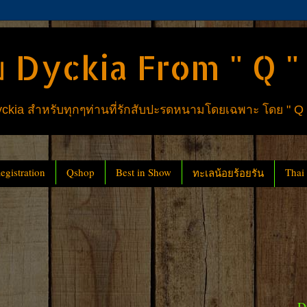
 Dyckia From " Q "
ia สำหรับทุกๆท่านที่รักสับปะรดหนามโดยเฉพาะ โดย " Q
gistration
Qshop
Best in Show
Thai
ทะเลน้อยร้อยรัน
D