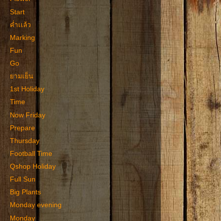
Start
ค่ำเเล้ว
Marking
Fun
Go
ยามเย็น
1st Holiday
Time
Now Friday
Prepare
Thursday
Football Time
Qshop Holiday
Full Sun
Big Plants
Monday evening
Monday