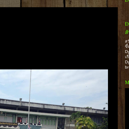
D
ส
สว
ขึ
Dy
เก
Dy
b
M