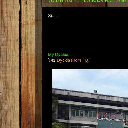
วันอังคารที่ 14 กุมภาพันธ์ พ.ศ. 2560
Start
My Dyckia
โดย
Dyckia From " Q "