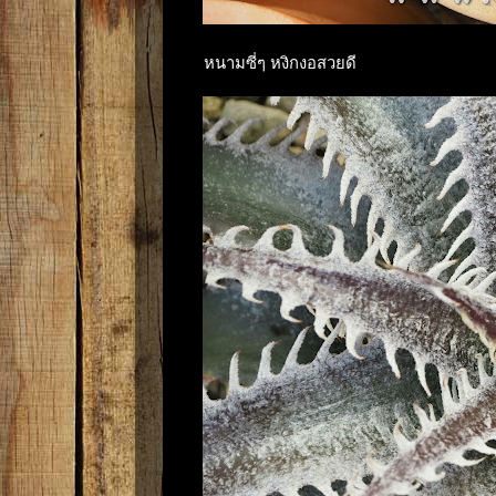
หนามซี่ๆ หงิกงอสวยดี