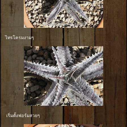
ไทรโครมงามๆ
เริ่มตั้งฟอร์มสวยๆ