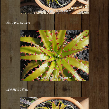
เขียวหนามเเดง
แดดจัดยิ่งสวย