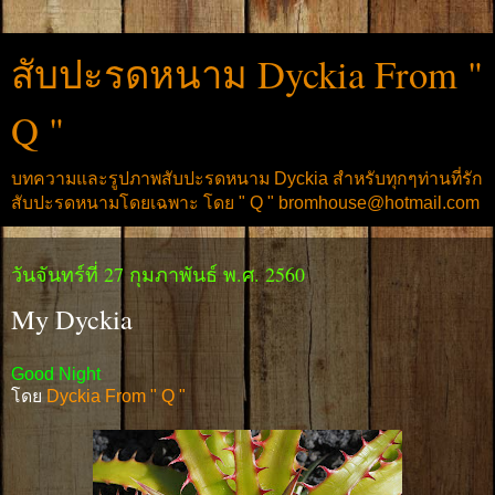
สับปะรดหนาม Dyckia From "
Q "
บทความและรูปภาพสับปะรดหนาม Dyckia สำหรับทุกๆท่านที่รัก
สับปะรดหนามโดยเฉพาะ โดย " Q " bromhouse@hotmail.com
วันจันทร์ที่ 27 กุมภาพันธ์ พ.ศ. 2560
My Dyckia
Good Night
โดย
Dyckia From " Q "