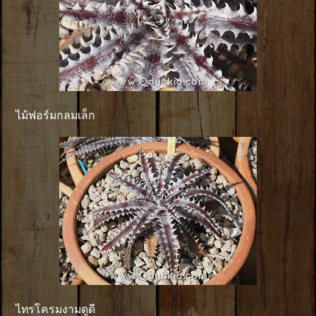
ไม้ฟอร์มกลมเล็ก
ไทรโครมงามดูดี