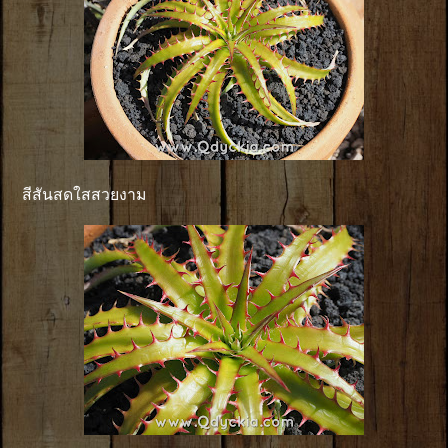
สีสันสดใสสวยงาม