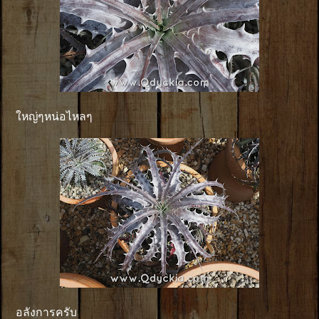
ใหญ่ๆหน่อไหลๆ
อลังการครับ