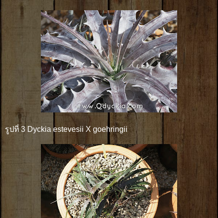
รูปที่ 3 Dyckia estevesii X goehringii