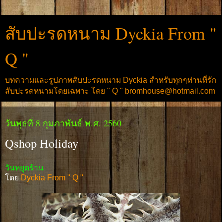
สับปะรดหนาม Dyckia From "
Q "
บทความและรูปภาพสับปะรดหนาม Dyckia สำหรับทุกๆท่านที่รัก
สับปะรดหนามโดยเฉพาะ โดย " Q " bromhouse@hotmail.com
วันพุธที่ 8 กุมภาพันธ์ พ.ศ. 2560
Qshop Holiday
วันหยุดร้าน
โดย
Dyckia From " Q "