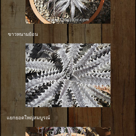
ขาวหนามย้อน
แยกยอดใหญ่สมบูรณ์