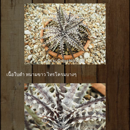
เนื้อใบดำ หนามขาว ไทรโครมบางๆ