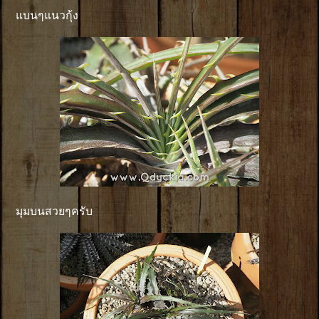
แบนๆแนวกุ้ง
มุมบนสวยๆครับ