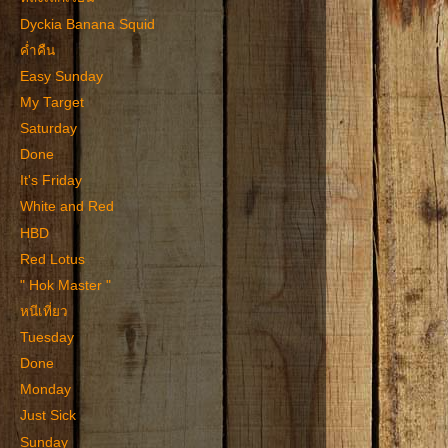
Dyckia Banana Squid
ค่ำคืน
Easy Sunday
My Target
Saturday
Done
It's Friday
White and Red
HBD
Red Lotus
" Hok Master "
หนีเที่ยว
Tuesday
Done
Monday
Just Sick
Sunday