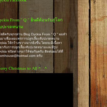
yckia From " Q " ยินดีต้อนรับสู่โลก
ับปะรดหนาม
ัสดีครับทุกๆท่าน Blog Dyckia From " Q " ผมทำ
้นมาเพื่อเผยแพร่การปลูกเลี้ยงสับปะรดหนาม
ckia ให้กว้างขวางมากยิ่งขึ้น โดยจะมีเนื้อหา
ี่ยวกับการปลูกเลี้ยงสับปะรดหนามและมีรูป
ckia ชนิดต่างๆมาให้ชมกันครับ ติดต่อผมได้ที่
romhouse@hotmail.com ครับ
erry Christmas to All ^__^