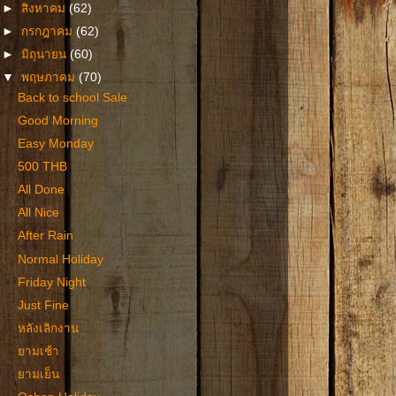
►
สิงหาคม
(62)
►
กรกฎาคม
(62)
►
มิถุนายน
(60)
▼
พฤษภาคม
(70)
Back to school Sale
Good Morning
Easy Monday
500 THB
All Done
All Nice
After Rain
Normal Holiday
Friday Night
Just Fine
หลังเลิกงาน
ยามเช้า
ยามเย็น