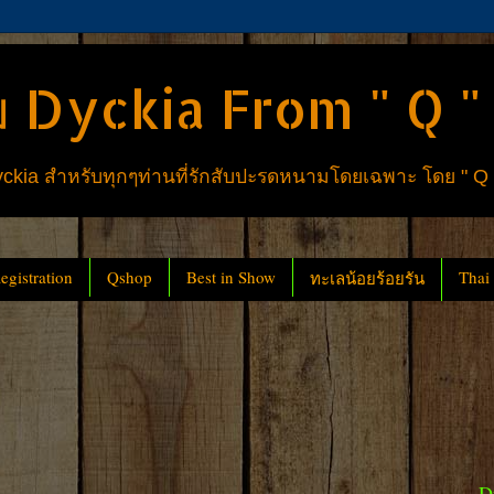
 Dyckia From " Q "
ia สำหรับทุกๆท่านที่รักสับปะรดหนามโดยเฉพาะ โดย " Q
gistration
Qshop
Best in Show
Thai
ทะเลน้อยร้อยรัน
D