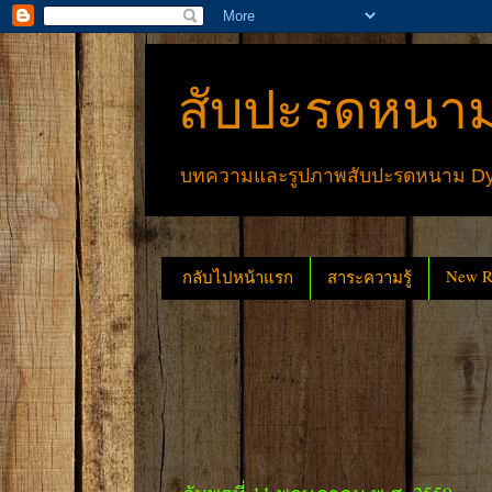
สับปะรดหนาม
บทความและรูปภาพสับปะรดหนาม Dyck
New Re
กลับไปหน้าแรก
สาระความรู้