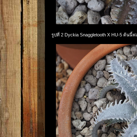
รูปที่ 2 Dyckia Snaggletooth X HU-5 ต้นนี้ฟ