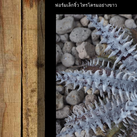
ฟอร์มเล็กจิ๋ว ไทรโครมอย่างขาว