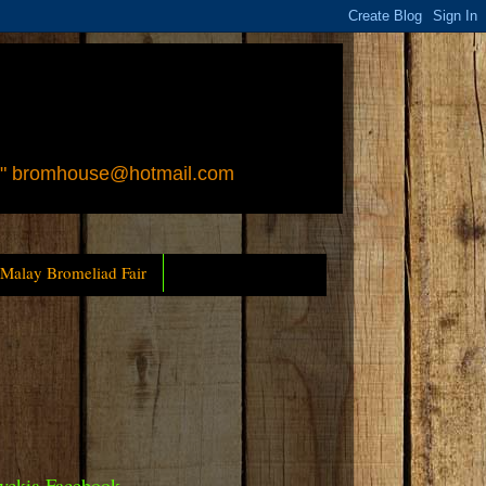
 " bromhouse@hotmail.com
 Malay Bromeliad Fair
yckia Facebook