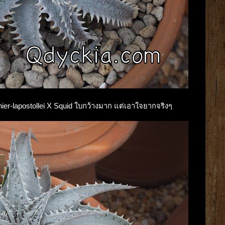
rnier-lapostollei X Squid ใบกว้างมาก แต่เอาใจยากจริงๆ