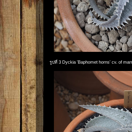
รูปที่ 3 Dyckia 'Baphomet horns' cv. of ma