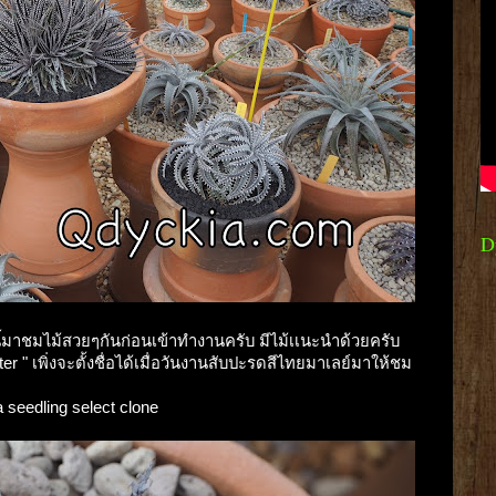
D
ี้มาชมไม้สวยๆกันก่อนเข้าทำงานครับ มีไม้เเนะนำด้วยครับ
ter " เพิ่งจะตั้งชื่อได้เมื่อวันงานสับปะรดสีไทยมาเลย์มาให้ชม
a seedling select clone