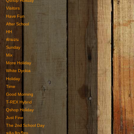
Qshop Holiday
Visitors
Have Fun
After School
HH
พักผ่อน
Sunday
Mix
More Holiday
White Dyckia
Holiday
Time
Good Morning
T-REX Hybrid
Qshop Holiday
Just Fine
The 2nd School Day
หลังเลิกเรียน