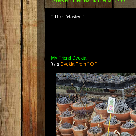
วันพุธที่ 11 พฤษภาคม พ.ศ. 2559
" Hok Master "
My Friend Dyckia
โดย
Dyckia From " Q "