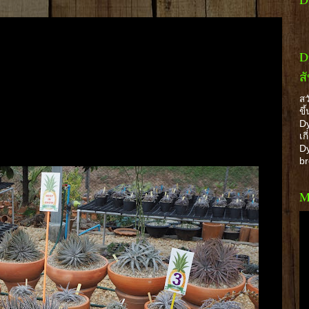
D
ส
สว
ขึ
Dy
เก
Dy
b
M