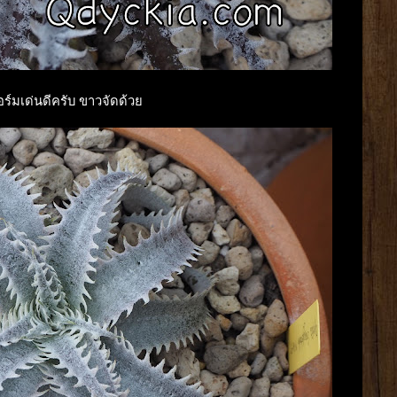
อร์มเด่นดีครับ ขาวจัดด้วย