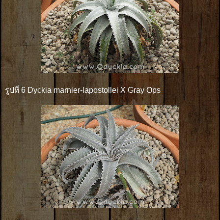
รูปที่ 6 Dyckia marnier-lapostollei X Gray Ops