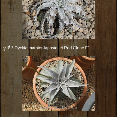
รูปที่ 3 Dyckia marnier-lapostollei Red Clone F1