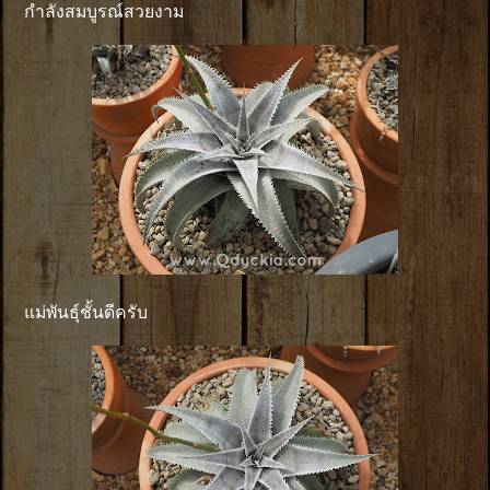
กำลังสมบูรณ์สวยงาม
แม่พันธุ์ชั้นดีครับ