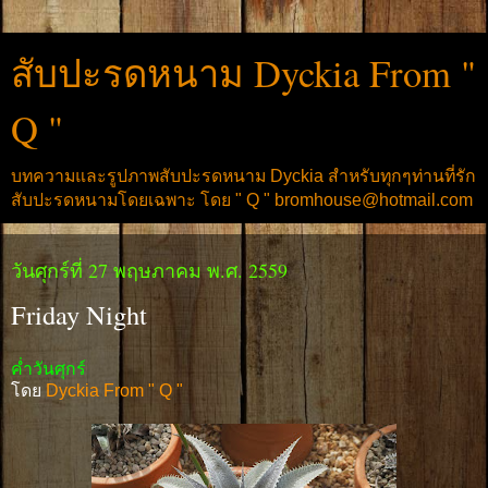
สับปะรดหนาม Dyckia From "
Q "
บทความและรูปภาพสับปะรดหนาม Dyckia สำหรับทุกๆท่านที่รัก
สับปะรดหนามโดยเฉพาะ โดย " Q " bromhouse@hotmail.com
วันศุกร์ที่ 27 พฤษภาคม พ.ศ. 2559
Friday Night
ค่ำวันศุกร์
โดย
Dyckia From " Q "