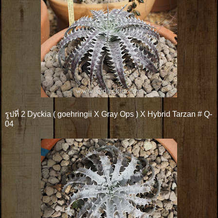
รูปที่ 2 Dyckia ( goehringii X Gray Ops ) X Hybrid Tarzan # Q-
04