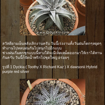
สวัสดียามเย็นหลังเลิกงานครับ วันนี้เร่งงานทั้งวันฝนก็ตกๆหยุดๆ
ทำงานไปหลบฝนกันไปสนุกไปอีกแบบ
ช่วงฝนเริ่มตกชุกเเบบนี้ทางใต้จะมีเห็ดเหม็ดออกมาให้เราได้ทาน
กันครับ วันนี้ก็จัดน้ำพริกไปชุดใหญ่ อร่อยๆ
รูปที่ 1 Dyckia ( Toothy X Richard Kaz ) X dawsonii Hybrid
purple red silver