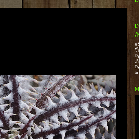
D
ส
สว
ขึ
Dy
เก
Dy
b
M