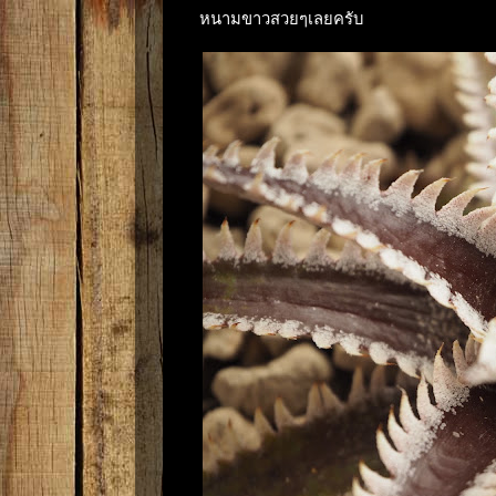
หนามขาวสวยๆเลยครับ