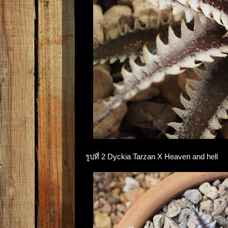
รูปที่ 2 Dyckia Tarzan X Heaven and hell