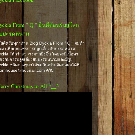
yckia From " Q " ยินดีต้อนรับสู่โลก
ับปะรดหนาม
ัสดีครับทุกๆท่าน Blog Dyckia From " Q " ผมทำ
้นมาเพื่อเผยแพร่การปลูกเลี้ยงสับปะรดหนาม
ckia ให้กว้างขวางมากยิ่งขึ้น โดยจะมีเนื้อหา
ี่ยวกับการปลูกเลี้ยงสับปะรดหนามและมีรูป
ckia ชนิดต่างๆมาให้ชมกันครับ ติดต่อผมได้ที่
romhouse@hotmail.com ครับ
erry Christmas to All ^__^