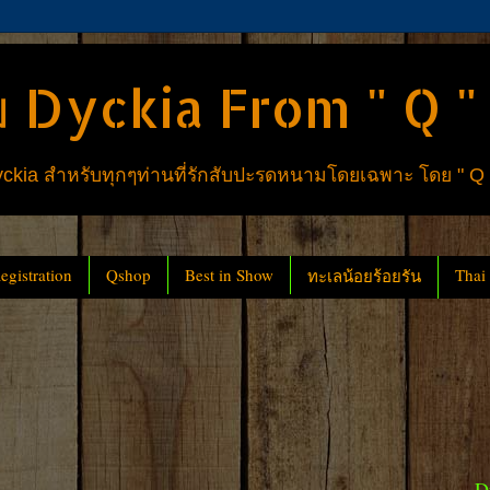
 Dyckia From " Q "
ia สำหรับทุกๆท่านที่รักสับปะรดหนามโดยเฉพาะ โดย " Q
gistration
Qshop
Best in Show
Thai
ทะเลน้อยร้อยรัน
D