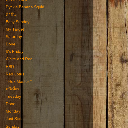
Dyckia Banana Squid
ค่ำคืน
Easy Sunday
My Target
Saturday
Done
It's Friday
White and Red
HBD
Red Lotus
" Hok Master "
หนีเที่ยว
Tuesday
Done
Monday
Just Sick
Sunday