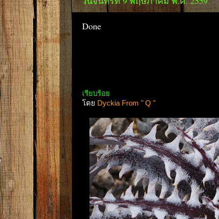
วันจันทร์ที่ 9 พฤษภาคม พ.ศ. 2559
Done
เรียบร้อย
โดย
Dyckia From " Q "