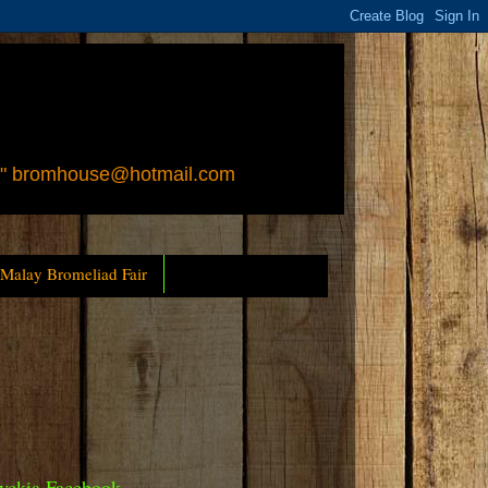
 " bromhouse@hotmail.com
 Malay Bromeliad Fair
yckia Facebook