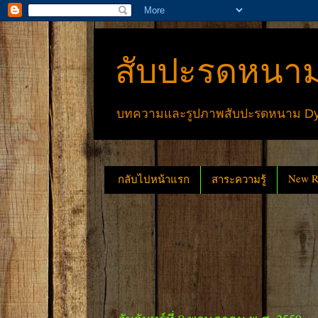
สับปะรดหนาม
บทความและรูปภาพสับปะรดหนาม Dyck
New Re
กลับไปหน้าแรก
สาระความรู้