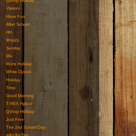
Qshop Holiday
Visitors
Have Fun
After School
HH
พักผ่อน
Sunday
Mix
More Holiday
White Dyckia
Holiday
Time
Good Morning
T-REX Hybrid
Qshop Holiday
Just Fine
The 2nd School Day
หลังเลิกเรียน