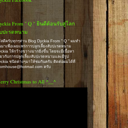
yckia From " Q " ยินดีต้อนรับสู่โลก
ับปะรดหนาม
ัสดีครับทุกๆท่าน Blog Dyckia From " Q " ผมทำ
้นมาเพื่อเผยแพร่การปลูกเลี้ยงสับปะรดหนาม
ckia ให้กว้างขวางมากยิ่งขึ้น โดยจะมีเนื้อหา
ี่ยวกับการปลูกเลี้ยงสับปะรดหนามและมีรูป
ckia ชนิดต่างๆมาให้ชมกันครับ ติดต่อผมได้ที่
romhouse@hotmail.com ครับ
erry Christmas to All ^__^