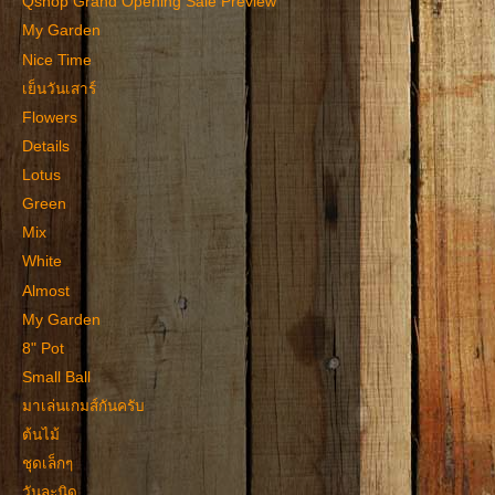
Qshop Grand Opening Sale Preview
My Garden
Nice Time
เย็นวันเสาร์
Flowers
Details
Lotus
Green
Mix
White
Almost
My Garden
8" Pot
Small Ball
มาเล่นเกมส์กันครับ
ต้นไม้
ชุดเล็กๆ
วันละนิด