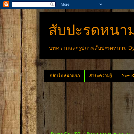
สับปะรดหนาม
บทความและรูปภาพสับปะรดหนาม Dyck
New Re
กลับไปหน้าแรก
สาระความรู้