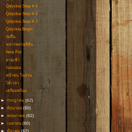
Qdyckia Step # 4
Qdyckia Step # 3
Qdyckia Step # 2
Qdyckia Begin
ร่มรื่น
หลากหลายสีสัน
New Pot
ยามเช้า
ก่อนนอน
หน้าฝน ในสวน
ได้เวลา
เตรียมพร้อม
►
กรกฎาคม
(62)
►
มิถุนายน
(60)
►
พฤษภาคม
(62)
►
เมษายน
(60)
►
มีนาคม
(62)