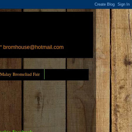
 " bromhouse@hotmail.com
 Malay Bromeliad Fair
yckia Facebook