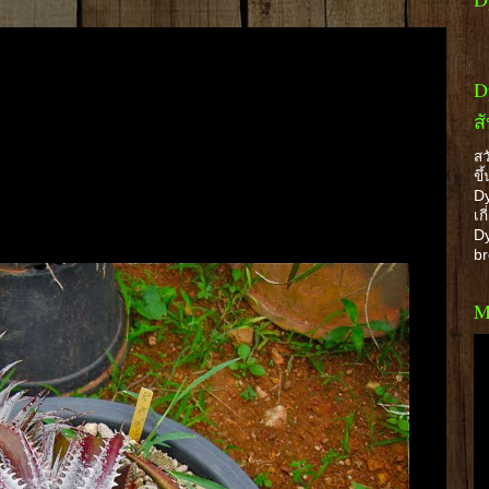
D
ส
สว
ขึ
Dy
เก
Dy
b
M