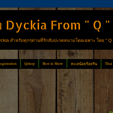
 Dyckia From " Q "
ia สำหรับทุกๆท่านที่รักสับปะรดหนามโดยเฉพาะ โดย " Q
gistration
Qshop
Best in Show
Thai
ทะเลน้อยร้อยรัน
D