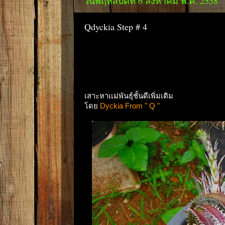
วันพฤหัสบดีที่ 6 สิงหาคม พ.ศ. 2558
Qdyckia Step # 4
เสาะหาเเม่พันธุ์ชั้นดีเพิ่มเติม
โดย
Dyckia From " Q "