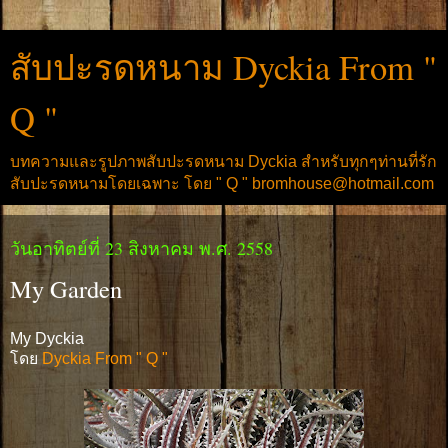
สับปะรดหนาม Dyckia From "
Q "
บทความและรูปภาพสับปะรดหนาม Dyckia สำหรับทุกๆท่านที่รัก
สับปะรดหนามโดยเฉพาะ โดย " Q " bromhouse@hotmail.com
วันอาทิตย์ที่ 23 สิงหาคม พ.ศ. 2558
My Garden
My Dyckia
โดย
Dyckia From " Q "