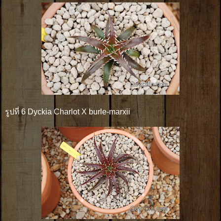
รูปที่ 6 Dyckia Charlot X burle-marxii