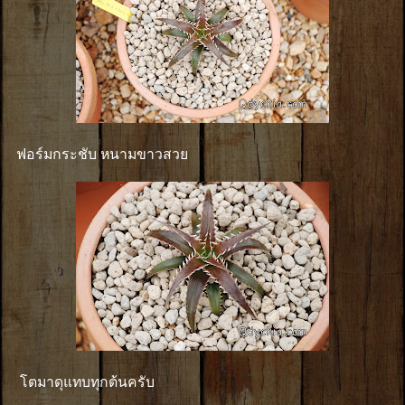
ฟอร์มกระชับ หนามขาวสวย
โตมาดุแทบทุกต้นครับ