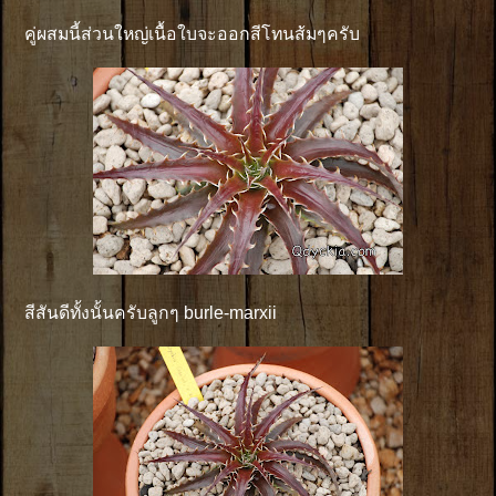
คู่ผสมนี้ส่วนใหญ่เนื้อใบจะออกสีโทนส้มๆครับ
สีสันดีทั้งนั้นครับลูกๆ burle-marxii