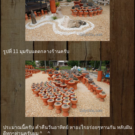
รูปที่ 11 มุมรับแดดกลางร้านครับ
ประมาณนี้ครับ ค่ำคืนวันอาทิตย์ หาอะไรอร่อยๆทานกัน หลับฝัน
ดีทุกๆท่านครับผม ^__^