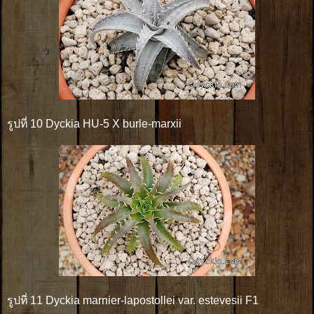
รูปที่ 10 Dyckia HU-5 X burle-marxii
รูปที่ 11 Dyckia marnier-lapostollei var. estevesii F1