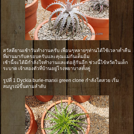
สวัสดียามเช้าวันทำงานครับ เพื่อนๆหลายๆท่านได้ใช้เวลาค่ำคืน
ที่ผ่านมากับครอบครับและคุณแม่กันเต็มอิ่ม
เช้านี้จะได้มีกำลังใจทำงานและต่อสู้กันอีก ช่วงนี้ไข้หวัดในเด็ก
ระบาด เจ้าสองตัวที่บ้านอยู่โรงพยาบาลทั้งคู่
รูปที่ 1 Dyckia burle-marxii green clone กำลังโตสวย เริ่ม
สมบูรณ์ขึ้นตามลำดับ