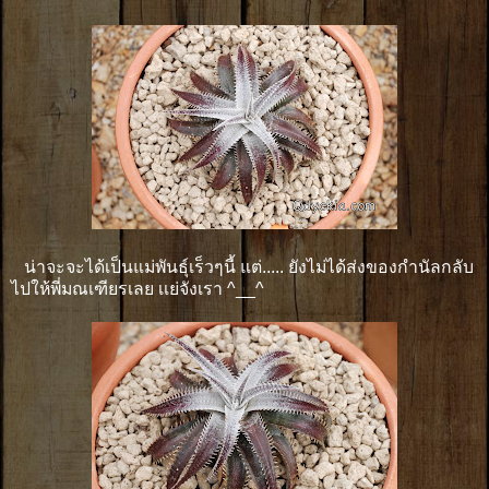
น่าจะจะได้เป็นแม่พันธุ์เร็วๆนี้ แต่..... ยังไม่ได้ส่งของกำนัลกลับ
ไปให้พี่มณเฑียรเลย เเย่จังเรา ^__^