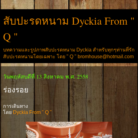
สับปะรดหนาม Dyckia From "
Q "
บทความและรูปภาพสับปะรดหนาม Dyckia สำหรับทุกๆท่านที่รัก
สับปะรดหนามโดยเฉพาะ โดย " Q " bromhouse@hotmail.com
วันพฤหัสบดีที่ 13 สิงหาคม พ.ศ. 2558
ร่องรอย
การเดินทาง
โดย
Dyckia From " Q "