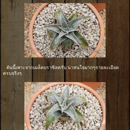
ต้นนี้เพาะจากเมล็ดบราซิลครับ น่าสนใจมากๆรายละเอียด
ครบจริงๆ