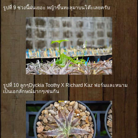
รูปที่ 9 ช่วงนี้ฝนเยอะ หญ้าขึ้นทะลุมาบนโต๊ะเลยครับ
รูปที่ 10 ลูกๆDyckia Toothy X Richard Kaz ฟอร์มเเละหนาม
เป็นเอกลักษณ์มากๆเช่นกัน