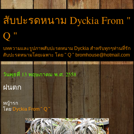
สับปะรดหนาม Dyckia From "
Q "
บทความและรูปภาพสับปะรดหนาม Dyckia สำหรับทุกๆท่านที่รัก
สับปะรดหนามโดยเฉพาะ โดย " Q " bromhouse@hotmail.com
วันพุธที่ 13 พฤษภาคม พ.ศ. 2558
ฝนตก
หญ้ารก
โดย
Dyckia From " Q "