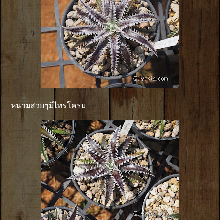
หนามสวยๆมีไทรโครม