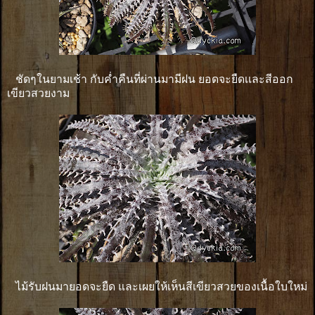
ชัดๆในยามเช้า กับค่ำคืนที่ผ่านมามีฝน ยอดจะยืดเเละสีออก
เขียวสวยงาม
ไม้รับฝนมายอดจะยืด และเผยให้เห็นสีเขียวสวยของเนื้อใบใหม่