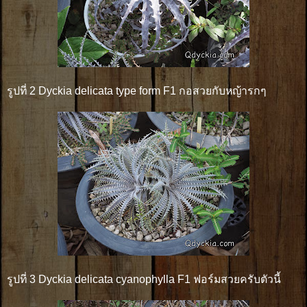
รูปที่ 2 Dyckia delicata type form F1 กอสวยกับหญ้ารกๆ
รูปที่ 3 Dyckia delicata cyanophylla F1 ฟอร์มสวยครับตัวนี้