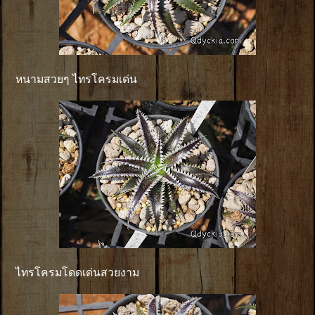
หนามสวยๆ ไทรโครมเด่น
ไทรโครมโดดเด่นสวยงาม