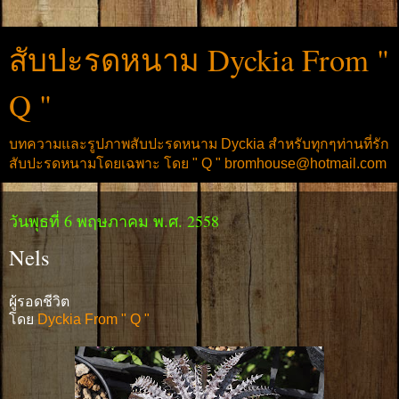
สับปะรดหนาม Dyckia From "
Q "
บทความและรูปภาพสับปะรดหนาม Dyckia สำหรับทุกๆท่านที่รัก
สับปะรดหนามโดยเฉพาะ โดย " Q " bromhouse@hotmail.com
วันพุธที่ 6 พฤษภาคม พ.ศ. 2558
Nels
ผู้รอดชีวิต
โดย
Dyckia From " Q "