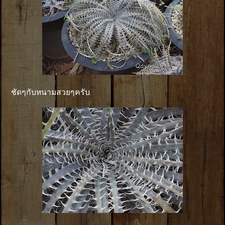
ชัดๆกับหนามสวยๆครับ