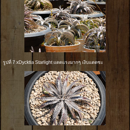
รูปที่ 7 xDycktia Starlight แดดแรงมากๆ เงิบแดดซะ