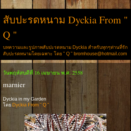
สับปะรดหนาม Dyckia From "
Q "
บทความและรูปภาพสับปะรดหนาม Dyckia สำหรับทุกๆท่านที่รัก
สับปะรดหนามโดยเฉพาะ โดย " Q " bromhouse@hotmail.com
วันพฤหัสบดีที่ 16 เมษายน พ.ศ. 2558
marnier
Dyckia in my Garden
โดย
Dyckia From " Q "