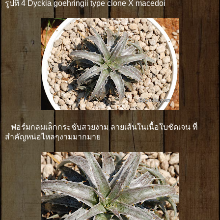
รูปที่ 4 Dyckia goehringii type clone X macedoi
ฟอร์มกลมเล็กกระชับสวยงาม ลายเส้นในเนื้อใบชัดเจน ที่
สำคัญหน่อไหลๆงามมากมาย