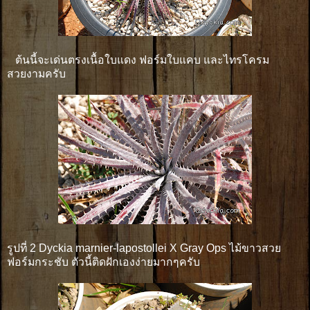
ต้นนี้จะเด่นตรงเนื้อใบแดง ฟอร์มใบแคบ และไทรโครม
สวยงามครับ
รูปที่ 2 Dyckia marnier-lapostollei X Gray Ops ไม้ขาวสวย
ฟอร์มกระชับ ตัวนี้ติดฝักเองง่ายมากๆครับ