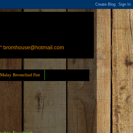
 " bromhouse@hotmail.com
 Malay Bromeliad Fair
yckia Facebook