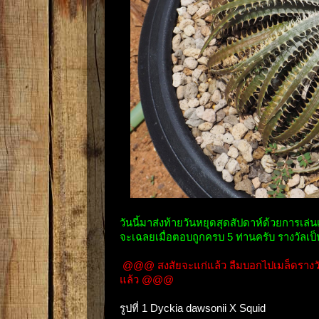
วันนี้มาส่งท้ายวันหยุดสุดสัปดาห์ด้วยการเล่
จะเฉลยเมื่อตอบถูกครบ 5 ท่านครับ รางวัลเป็
@@@ สงสัยจะแก่แล้ว ลืมบอกไปเมล็ดรางวัลค
แล้ว @@@
รูปที่ 1 Dyckia dawsonii X Squid