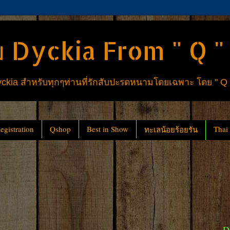
 Dyckia From " Q "
ia สำหรับทุกๆท่านที่รักสับปะรดหนามโดยเฉพาะ โดย " Q
gistration
Qshop
Best in Show
Thai
ทะเลน้อยร้อยรัน
D