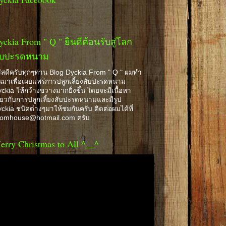
yckia From " Q " ยินดีต้อนรับสู่โลก
ับปะรดหนาม
ัสดีครับทุกๆท่าน Blog Dyckia From " Q " ผมทำ
้นมาเพื่อเผยแพร่การปลูกเลี้ยงสับปะรดหนาม
ckia ให้กว้างขวางมากยิ่งขึ้น โดยจะมีเนื้อหา
ี่ยวกับการปลูกเลี้ยงสับปะรดหนามและมีรูป
ckia ชนิดต่างๆมาให้ชมกันครับ ติดต่อผมได้ที่
romhouse@hotmail.com ครับ
erry Christmas to All ^__^