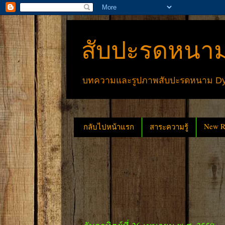
สับปะรดหนาม
บทความและรูปภาพสับปะรดหนาม Dyck
New Re
กลับไปหน้าแรก
สาระความรู้