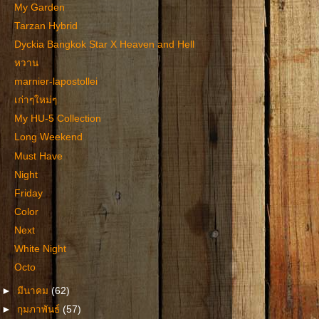
My Garden
Tarzan Hybrid
Dyckia Bangkok Star X Heaven and Hell
หวาน
marnier-lapostollei
เก่าๆใหม่ๆ
My HU-5 Collection
Long Weekend
Must Have
Night
Friday
Color
Next
White Night
Octo
►
มีนาคม
(62)
►
กุมภาพันธ์
(57)