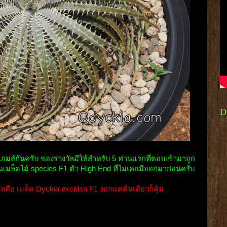
D
นเกมส์กันครับ ของรางวัลมีให้สำหรับ 5 ท่านแรกที่ตอบเข้ามาถูก
นเมล็ดไม้ species F1 ตัว High End ที่ไม่เคยมีออกมาก่อนครับ
ือ เมล็ด Dyckia excelsa F1 งอกแค่ต้นเดียวก็คุ้ม