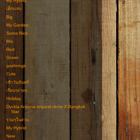
My Hybrid
เด็กเเสบ
Big
My Garden
Some Nice
Mix
Red
Green
goehringii
Cute
เช้าวันจันทร์
เรียบๆง่ายๆ
Holiday
Dyckia Arizona original clone X Bangkok
Star
รวมๆในสวน
My Hybrid
New