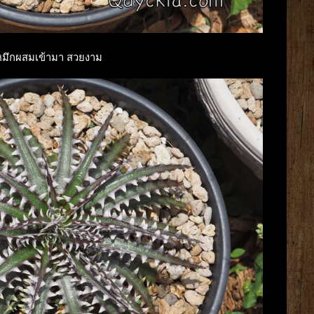
มึกผสมเข้ามา สวยงาม