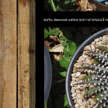
ฟอร์ม dawsonii แต่หนามขาวสวยของเจ้าห