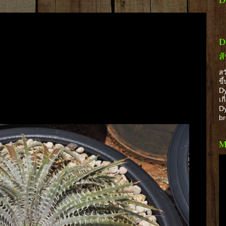
D
ส
สว
ขึ
Dy
เก
Dy
b
M