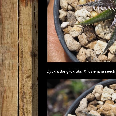
Dyckia Bangkok Star X fosteriana seedlin