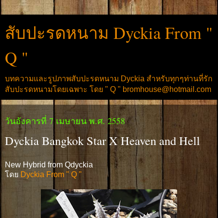
สับปะรดหนาม Dyckia From "
Q "
บทความและรูปภาพสับปะรดหนาม Dyckia สำหรับทุกๆท่านที่รัก
สับปะรดหนามโดยเฉพาะ โดย " Q " bromhouse@hotmail.com
วันอังคารที่ 7 เมษายน พ.ศ. 2558
Dyckia Bangkok Star X Heaven and Hell
New Hybrid from Qdyckia
โดย
Dyckia From " Q "