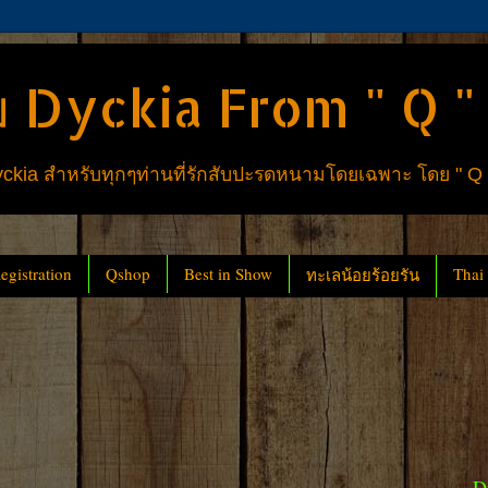
 Dyckia From " Q "
ia สำหรับทุกๆท่านที่รักสับปะรดหนามโดยเฉพาะ โดย " Q
gistration
Qshop
Best in Show
Thai
ทะเลน้อยร้อยรัน
D