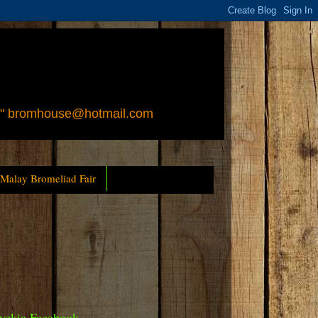
 " bromhouse@hotmail.com
 Malay Bromeliad Fair
yckia Facebook