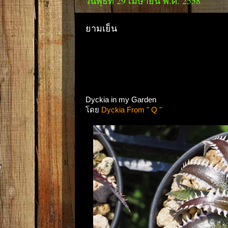
วันพุธที่ 29 เมษายน พ.ศ. 2558
ยามเย็น
Dyckia in my Garden
โดย
Dyckia From " Q "