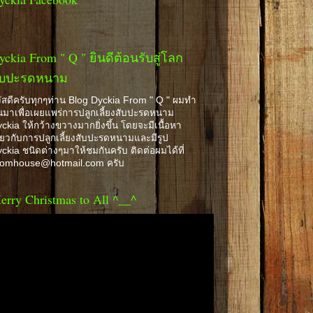
yckia From " Q " ยินดีต้อนรับสู่โลก
ับปะรดหนาม
ัสดีครับทุกๆท่าน Blog Dyckia From " Q " ผมทำ
้นมาเพื่อเผยแพร่การปลูกเลี้ยงสับปะรดหนาม
ckia ให้กว้างขวางมากยิ่งขึ้น โดยจะมีเนื้อหา
ี่ยวกับการปลูกเลี้ยงสับปะรดหนามและมีรูป
ckia ชนิดต่างๆมาให้ชมกันครับ ติดต่อผมได้ที่
romhouse@hotmail.com ครับ
erry Christmas to All ^__^