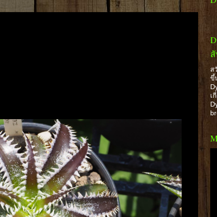
D
ส
สว
ขึ
Dy
เก
Dy
b
M