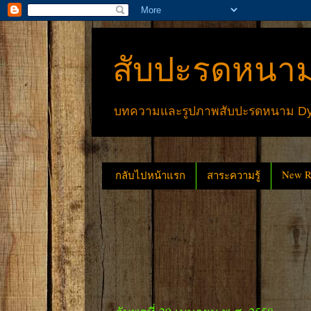
สับปะรดหนาม
บทความและรูปภาพสับปะรดหนาม Dyck
New Re
กลับไปหน้าแรก
สาระความรู้