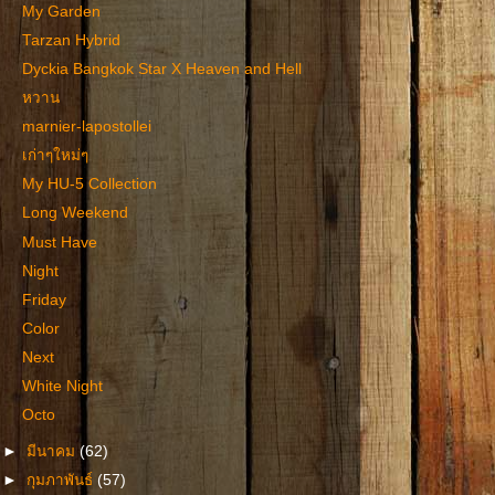
My Garden
Tarzan Hybrid
Dyckia Bangkok Star X Heaven and Hell
หวาน
marnier-lapostollei
เก่าๆใหม่ๆ
My HU-5 Collection
Long Weekend
Must Have
Night
Friday
Color
Next
White Night
Octo
►
มีนาคม
(62)
►
กุมภาพันธ์
(57)