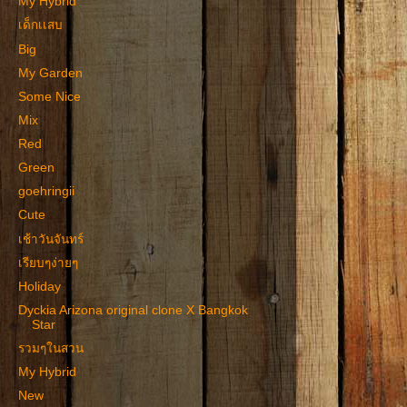
My Hybrid
เด็กเเสบ
Big
My Garden
Some Nice
Mix
Red
Green
goehringii
Cute
เช้าวันจันทร์
เรียบๆง่ายๆ
Holiday
Dyckia Arizona original clone X Bangkok
Star
รวมๆในสวน
My Hybrid
New