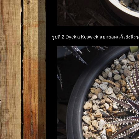
รูปที่ 2 Dyckia Keswick แยกยอดแล้วยังนิ่งๆอ