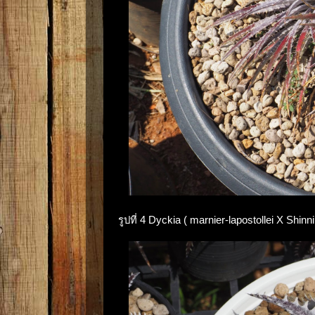
รูปที่ 4 Dyckia ( marnier-lapostollei X Sh