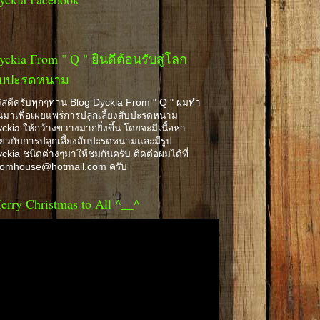
yckia From " Q " ยินดีต้อนรับสู่โลก
ับปะรดหนาม
ัสดีครับทุกๆท่าน Blog Dyckia From " Q " ผมทำ
้นมาเพื่อเผยแพร่การปลูกเลี้ยงสับปะรดหนาม
ckia ให้กว้างขวางมากยิ่งขึ้น โดยจะมีเนื้อหา
ี่ยวกับการปลูกเลี้ยงสับปะรดหนามและมีรูป
ckia ชนิดต่างๆมาให้ชมกันครับ ติดต่อผมได้ที่
romhouse@hotmail.com ครับ
erry Christmas to All ^__^