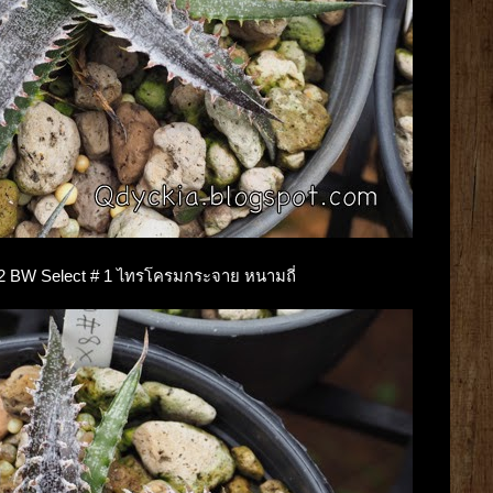
a F2 BW Select # 1 ไทรโครมกระจาย หนามถี่