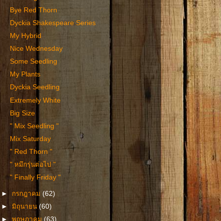
Bye Red Thorn
Dyckia Shakespeare Series
My Hybrid
Nice Wednesday
Some Seedling
My Plants
Dyckia Seedling
Extremely White
Big Size
" Mix Seedling "
Mix Saturday
" Red Thorn "
" หมึกรุ่นต่อไป "
" Finally Friday "
►
กรกฎาคม
(62)
►
มิถุนายน
(60)
►
พฤษภาคม
(63)