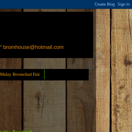
 " bromhouse@hotmail.com
 Malay Bromeliad Fair
yckia Facebook