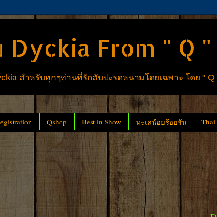
 Dyckia From " Q "
ia สำหรับทุกๆท่านที่รักสับปะรดหนามโดยเฉพาะ โดย " Q
gistration
Qshop
Best in Show
Thai
ทะเลน้อยร้อยรัน
D