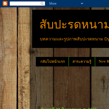
สับปะรดหนาม
บทความและรูปภาพสับปะรดหนาม Dyck
New Re
กลับไปหน้าแรก
สาระความรู้