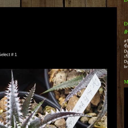
D
ส
สว
ขึ
Dy
elect # 1
เก
Dy
b
M