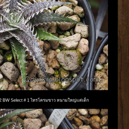
na F2 BW Select # 1 ไทรโครมขาว หนามใหญ่แต่เด็ก