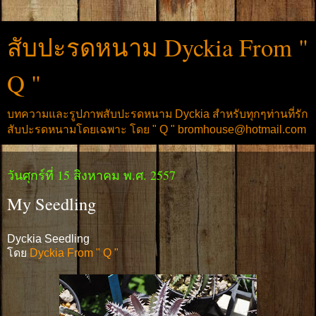
สับปะรดหนาม Dyckia From "
Q "
บทความและรูปภาพสับปะรดหนาม Dyckia สำหรับทุกๆท่านที่รัก
สับปะรดหนามโดยเฉพาะ โดย " Q " bromhouse@hotmail.com
วันศุกร์ที่ 15 สิงหาคม พ.ศ. 2557
My Seedling
Dyckia Seedling
โดย
Dyckia From " Q "