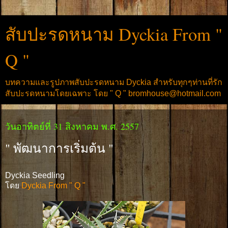
สับปะรดหนาม Dyckia From "
Q "
บทความและรูปภาพสับปะรดหนาม Dyckia สำหรับทุกๆท่านที่รัก
สับปะรดหนามโดยเฉพาะ โดย " Q " bromhouse@hotmail.com
วันอาทิตย์ที่ 31 สิงหาคม พ.ศ. 2557
" พัฒนาการเริ่มต้น "
Dyckia Seedling
โดย
Dyckia From " Q "