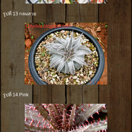
รูปที่ 13 กลมสวย
รูปที่ 14 Pink