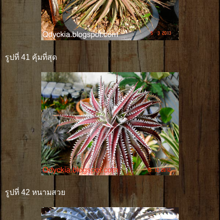
รูปที่ 41 คุ้มที่สุด
รูปที่ 42 หนามสวย