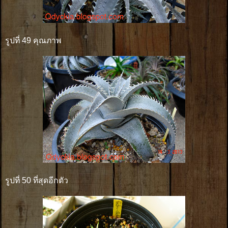
รูปที่ 49 คุณภาพ
รูปที่ 50 ที่สุดอีกตัว