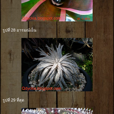
รูปที่ 28 อารมณ์เย็น
รูปที่ 29 ที่สุด