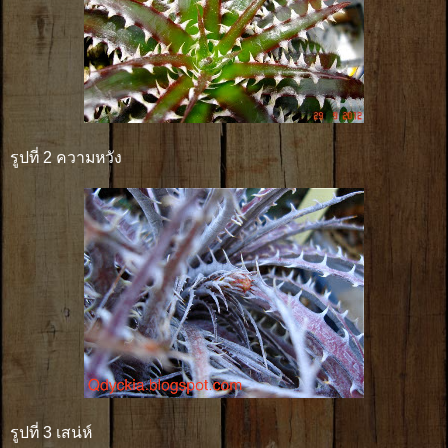
รูปที่ 2 ความหวัง
รูปที่ 3 เสน่ห์