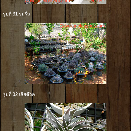
รูปที่ 31 ร่มรื่น
รูปที่ 32 เสียชีวิต