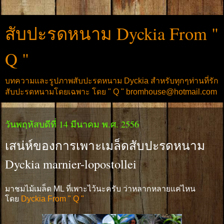
สับปะรดหนาม Dyckia From "
Q "
บทความและรูปภาพสับปะรดหนาม Dyckia สำหรับทุกๆท่านที่รัก
สับปะรดหนามโดยเฉพาะ โดย " Q " bromhouse@hotmail.com
วันพฤหัสบดีที่ 14 มีนาคม พ.ศ. 2556
เสน่ห์ของการเพาะเมล็ดสับปะรดหนาม
Dyckia marnier-lopostollei
มาชมไม้เมล็ด ML ที่เพาะไว้นะครับ ว่าหลากหลายแค่ไหน
โดย
Dyckia From " Q "