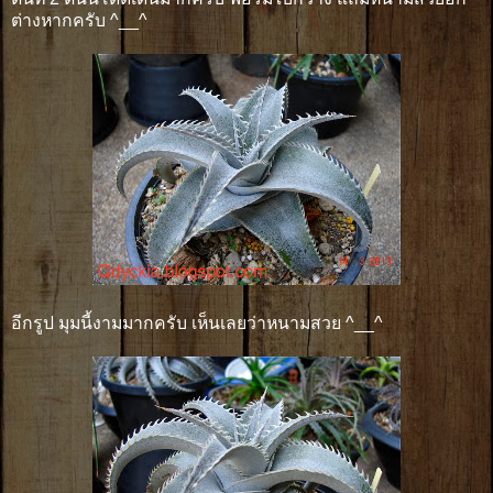
ต่างหากครับ ^__^
อีกรูป มุมนี้งามมากครับ เห็นเลยว่าหนามสวย ^__^