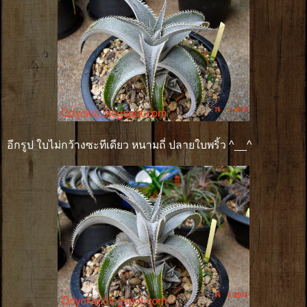
อีกรูป ใบไม่กว้างซะทีเดียว หนามถี่ ปลายใบพริ้ว ^__^