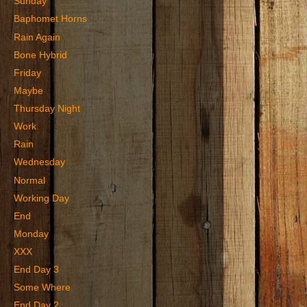
Sunday
Baphomet Horns
Rain Again
Bone Hybrid
Friday
Maybe
Thursday Night
Work
Rain
Wednesday
Normal
Working Day
End
Monday
XXX
End Day 3
Some Where
End Day 2