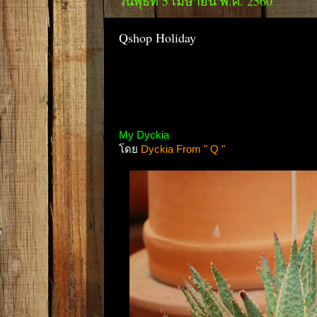
วันพุธที่ 5 เมษายน พ.ศ. 2560
Qshop Holiday
My Dyckia
โดย
Dyckia From " Q "