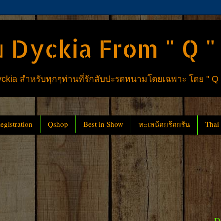
 Dyckia From " Q "
ia สำหรับทุกๆท่านที่รักสับปะรดหนามโดยเฉพาะ โดย " Q
gistration
Qshop
Best in Show
Thai
ทะเลน้อยร้อยรัน
D