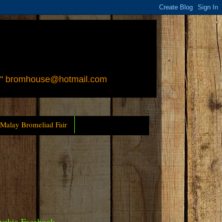
 " bromhouse@hotmail.com
 Malay Bromeliad Fair
yckia Facebook