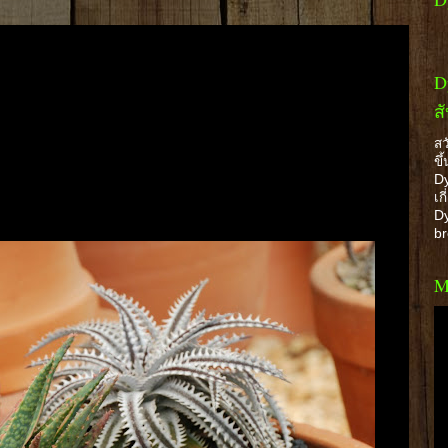
D
ส
สว
ขึ
Dy
เก
Dy
b
M