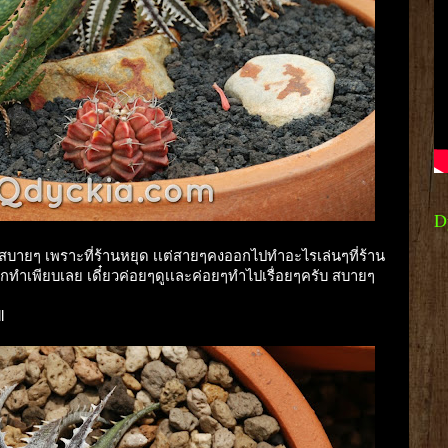
D
นวสบายๆ เพราะที่ร้านหยุด เเต่สายๆคงออกไปทำอะไรเล่นๆที่ร้าน
อยากทำเพียบเลย เดี๋ยวค่อยๆดูเเละค่อยๆทำไปเรื่อยๆครับ สบายๆ
l