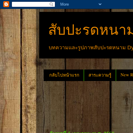
สับปะรดหนาม
บทความและรูปภาพสับปะรดหนาม Dyck
New Re
กลับไปหน้าแรก
สาระความรู้