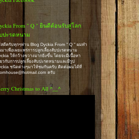
yckia From " Q " ยินดีต้อนรับสู่โลก
ับปะรดหนาม
ัสดีครับทุกๆท่าน Blog Dyckia From " Q " ผมทำ
้นมาเพื่อเผยแพร่การปลูกเลี้ยงสับปะรดหนาม
ckia ให้กว้างขวางมากยิ่งขึ้น โดยจะมีเนื้อหา
ี่ยวกับการปลูกเลี้ยงสับปะรดหนามและมีรูป
ckia ชนิดต่างๆมาให้ชมกันครับ ติดต่อผมได้ที่
romhouse@hotmail.com ครับ
erry Christmas to All ^__^