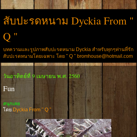
สับปะรดหนาม Dyckia From "
Q "
บทความและรูปภาพสับปะรดหนาม Dyckia สำหรับทุกๆท่านที่รัก
สับปะรดหนามโดยเฉพาะ โดย " Q " bromhouse@hotmail.com
วันอาทิตย์ที่ 9 เมษายน พ.ศ. 2560
Fun
สนุกเลย
โดย
Dyckia From " Q "