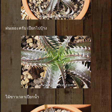
ฝนเยอะครับ เปียกไปบ้าง
ไม้ขาวเวลาเปียกน้ำ