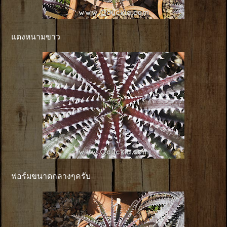
แดงหนามขาว
ฟอร์มขนาดกลางๆครับ