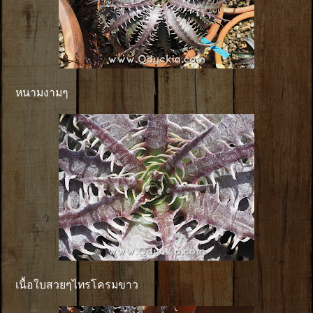
หนามงามๆ
เนื้อใบสวยๆไทรโครมขาว