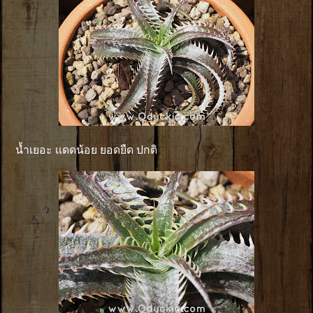
น้ำเยอะ เเดดน้อย ยอดยืด ปกติ