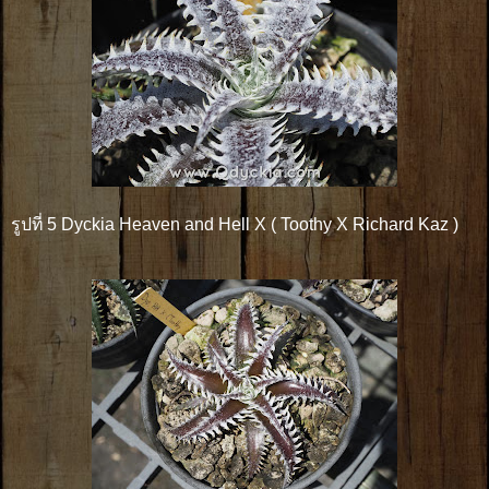
รูปที่ 5 Dyckia Heaven and Hell X ( Toothy X Richard Kaz )