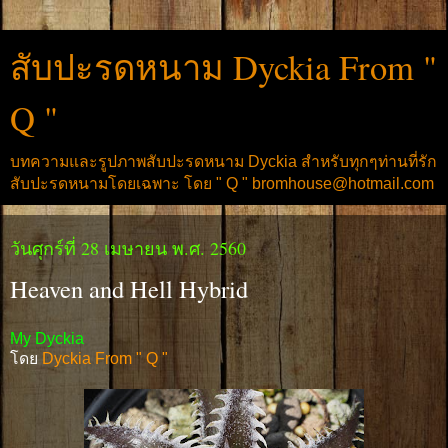
สับปะรดหนาม Dyckia From "
Q "
บทความและรูปภาพสับปะรดหนาม Dyckia สำหรับทุกๆท่านที่รัก
สับปะรดหนามโดยเฉพาะ โดย " Q " bromhouse@hotmail.com
วันศุกร์ที่ 28 เมษายน พ.ศ. 2560
Heaven and Hell Hybrid
My Dyckia
โดย
Dyckia From " Q "