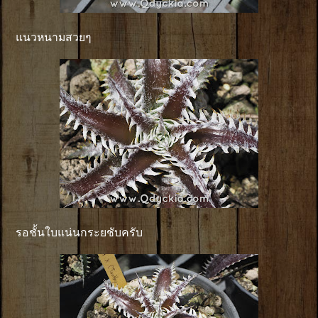
แนวหนามสวยๆ
รอชั้นใบแน่นกระยชับครับ