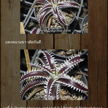
แดงหนามขาวตัดกันดี