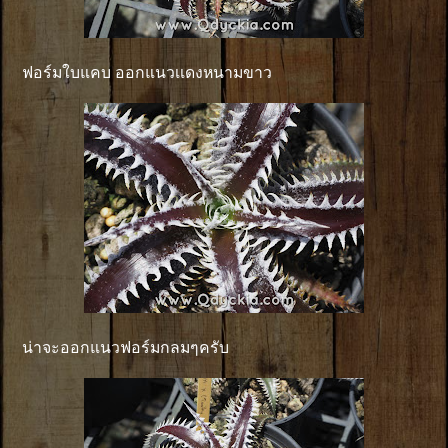
ฟอร์มใบแคบ ออกแนวเเดงหนามขาว
น่าจะออกแนวฟอร์มกลมๆครับ