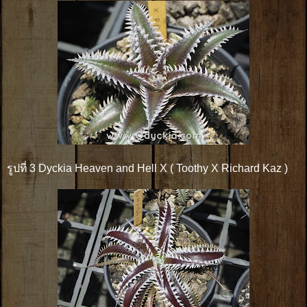
รูปที่ 3 Dyckia Heaven and Hell X ( Toothy X Richard Kaz )