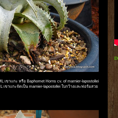
D
 ML เขาเเกะ หรือ Baphomet Horns cv. of marnier-lapostollei
 ML เขาเเกะจัดเป็น marnier-lapostollei ใบกว้างเเละฟอร์มสวย