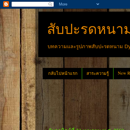
สับปะรดหนาม
บทความและรูปภาพสับปะรดหนาม Dyck
New Re
กลับไปหน้าแรก
สาระความรู้