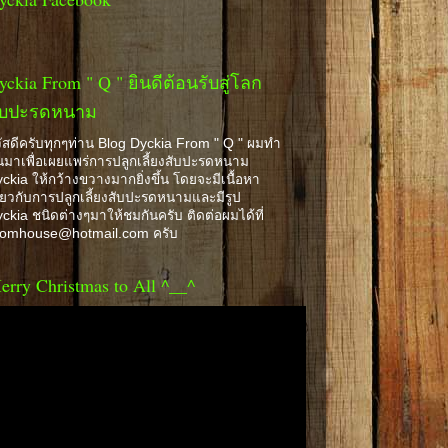
yckia From " Q " ยินดีต้อนรับสู่โลก
ับปะรดหนาม
ัสดีครับทุกๆท่าน Blog Dyckia From " Q " ผมทำ
้นมาเพื่อเผยแพร่การปลูกเลี้ยงสับปะรดหนาม
ckia ให้กว้างขวางมากยิ่งขึ้น โดยจะมีเนื้อหา
ี่ยวกับการปลูกเลี้ยงสับปะรดหนามและมีรูป
ckia ชนิดต่างๆมาให้ชมกันครับ ติดต่อผมได้ที่
romhouse@hotmail.com ครับ
erry Christmas to All ^__^