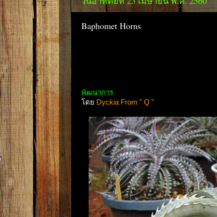
วันอาทิตย์ที่ 23 เมษายน พ.ศ. 2560
Baphomet Horns
พัฒนาการ
โดย
Dyckia From " Q "