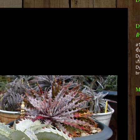
D
ส
สว
ขึ
Dy
เก
Dy
b
M