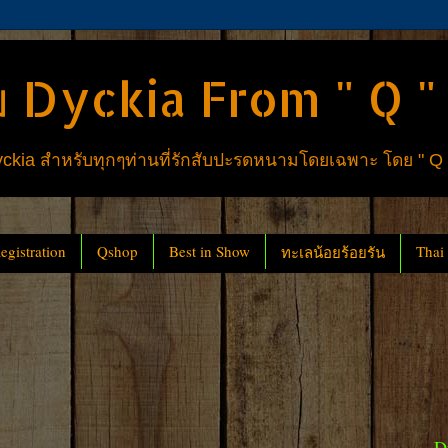
 Dyckia From " Q "
ia สำหรับทุกๆท่านที่รักสับปะรดหนามโดยเฉพาะ โดย " Q
gistration
Qshop
Best in Show
Thai
ทะเลน้อยร้อยรัน
D