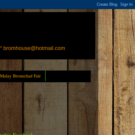
 " bromhouse@hotmail.com
 Malay Bromeliad Fair
yckia Facebook