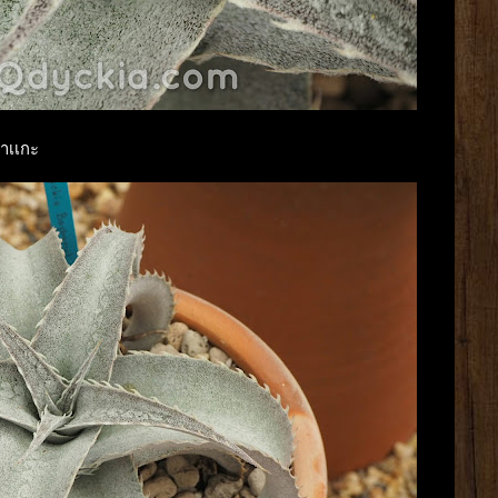
าเเกะ