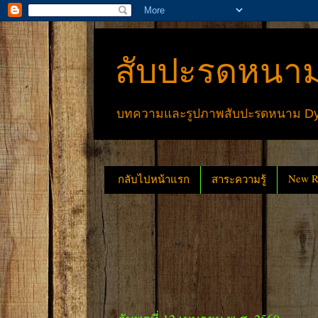
สับปะรดหนาม
บทความและรูปภาพสับปะรดหนาม Dyck
New Re
กลับไปหน้าแรก
สาระความรู้