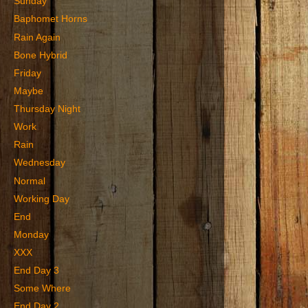
Sunday
Baphomet Horns
Rain Again
Bone Hybrid
Friday
Maybe
Thursday Night
Work
Rain
Wednesday
Normal
Working Day
End
Monday
XXX
End Day 3
Some Where
End Day 2