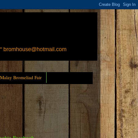
 " bromhouse@hotmail.com
 Malay Bromeliad Fair
yckia Facebook