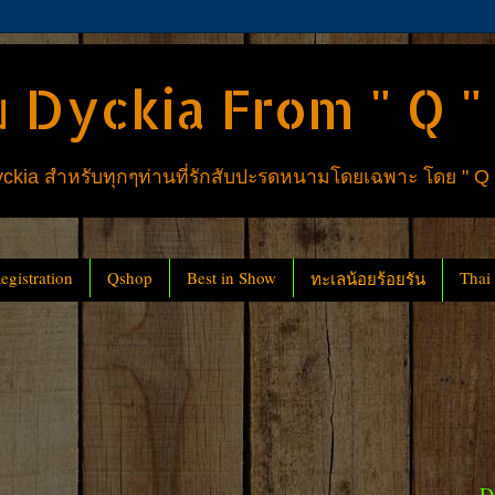
 Dyckia From " Q "
ia สำหรับทุกๆท่านที่รักสับปะรดหนามโดยเฉพาะ โดย " Q
gistration
Qshop
Best in Show
Thai
ทะเลน้อยร้อยรัน
D