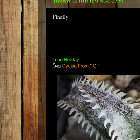
วันพุธที่ 12 เมษายน พ.ศ. 2560
Finally
Long Holiday
โดย
Dyckia From " Q "