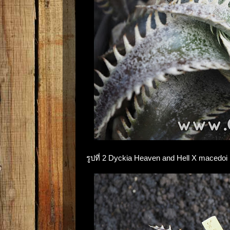
รูปที่ 2 Dyckia Heaven and Hell X macedoi