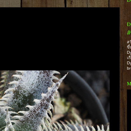
D
ส
สว
ขึ
Dy
เก
Dy
b
M