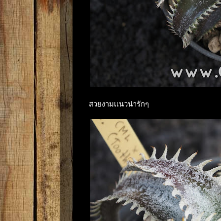
สวยงามเเนวน่ารักๆ