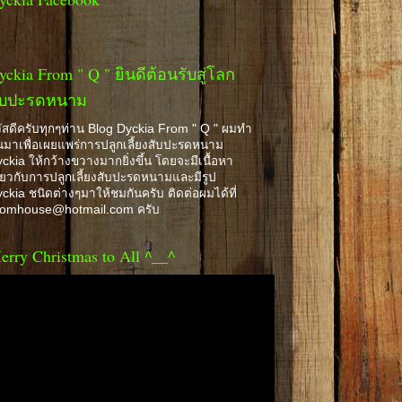
yckia From " Q " ยินดีต้อนรับสู่โลก
ับปะรดหนาม
ัสดีครับทุกๆท่าน Blog Dyckia From " Q " ผมทำ
้นมาเพื่อเผยแพร่การปลูกเลี้ยงสับปะรดหนาม
ckia ให้กว้างขวางมากยิ่งขึ้น โดยจะมีเนื้อหา
ี่ยวกับการปลูกเลี้ยงสับปะรดหนามและมีรูป
ckia ชนิดต่างๆมาให้ชมกันครับ ติดต่อผมได้ที่
romhouse@hotmail.com ครับ
erry Christmas to All ^__^