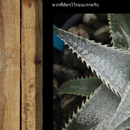
พวกที่คัดๆไว้รอบเเรกครับ