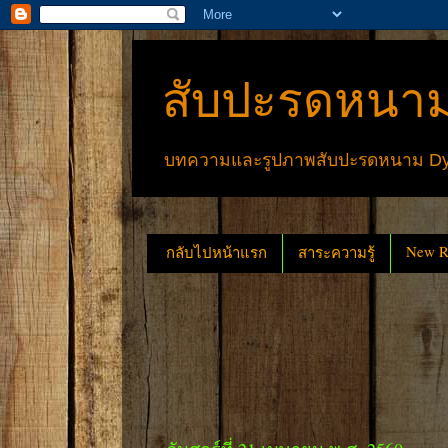
สับปะรดหนาม
บทความและรูปภาพสับปะรดหนาม Dyck
New Re
กลับไปหน้าแรก
สาระความรู้