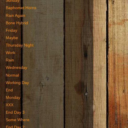
Sunday
Baphomet Horns
Rain Again
Bone Hybrid
Friday
Maybe
Thursday Night
Work
Rain
Wednesday
Normal
Working Day
End
Monday
XXX
End Day 3
Some Where
End Day 2