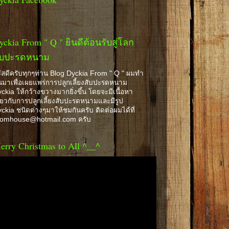
yckia From " Q " ยินดีต้อนรับสู่โลก
ับปะรดหนาม
ัสดีครับทุกๆท่าน Blog Dyckia From " Q " ผมทำ
้นมาเพื่อเผยแพร่การปลูกเลี้ยงสับปะรดหนาม
ckia ให้กว้างขวางมากยิ่งขึ้น โดยจะมีเนื้อหา
ี่ยวกับการปลูกเลี้ยงสับปะรดหนามและมีรูป
ckia ชนิดต่างๆมาให้ชมกันครับ ติดต่อผมได้ที่
romhouse@hotmail.com ครับ
erry Christmas to All ^__^