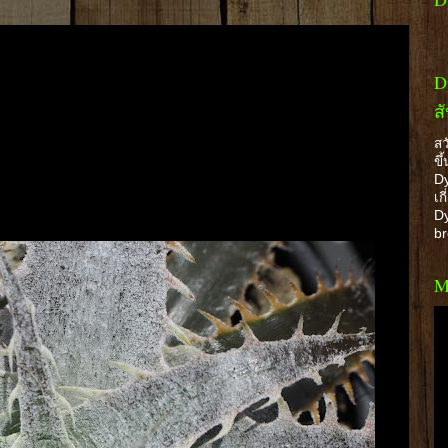
D
ส
สว
ขึ
Dy
เก
Dy
b
M