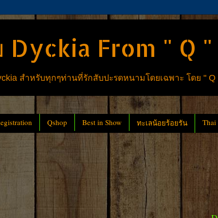
 Dyckia From " Q "
ia สำหรับทุกๆท่านที่รักสับปะรดหนามโดยเฉพาะ โดย " Q
gistration
Qshop
Best in Show
Thai
ทะเลน้อยร้อยรัน
D