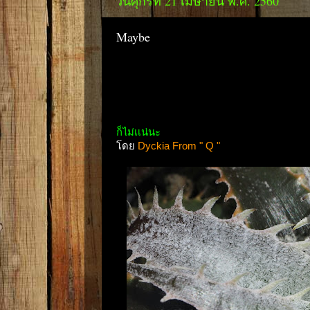
วันศุกร์ที่ 21 เมษายน พ.ศ. 2560
Maybe
ก็ไม่เเน่นะ
โดย
Dyckia From " Q "