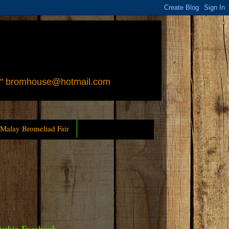
 " bromhouse@hotmail.com
 Malay Bromeliad Fair
yckia Facebook