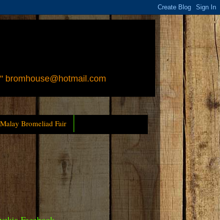
 " bromhouse@hotmail.com
 Malay Bromeliad Fair
yckia Facebook