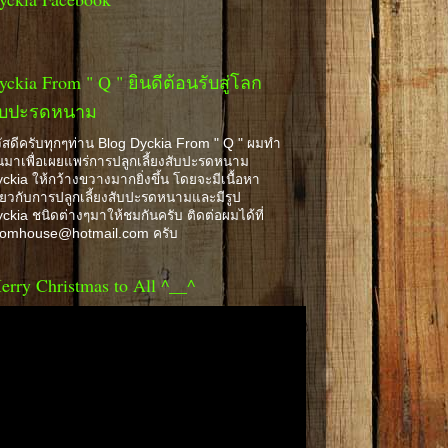
yckia From " Q " ยินดีต้อนรับสู่โลก
ับปะรดหนาม
ัสดีครับทุกๆท่าน Blog Dyckia From " Q " ผมทำ
้นมาเพื่อเผยแพร่การปลูกเลี้ยงสับปะรดหนาม
ckia ให้กว้างขวางมากยิ่งขึ้น โดยจะมีเนื้อหา
ี่ยวกับการปลูกเลี้ยงสับปะรดหนามและมีรูป
ckia ชนิดต่างๆมาให้ชมกันครับ ติดต่อผมได้ที่
romhouse@hotmail.com ครับ
erry Christmas to All ^__^