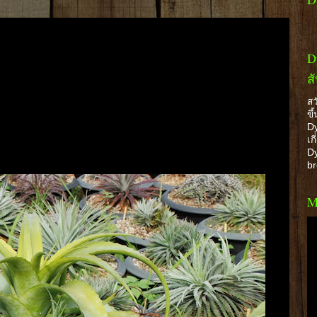
D
ส
สว
ขึ
Dy
เก
Dy
b
M