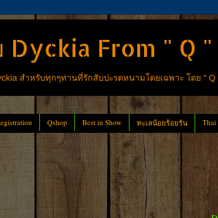
 Dyckia From " Q "
ia สำหรับทุกๆท่านที่รักสับปะรดหนามโดยเฉพาะ โดย " Q
gistration
Qshop
Best in Show
Thai
ทะเลน้อยร้อยรัน
D