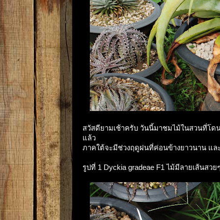
สวัสดียามเช้าครับ วันนี้มาชมไม้ในสวนที่โ
แล้ว
ภาคใต้จะมีช่วงฤดูฝนที่ค่อนข้างยาวนาน และม
รูปที่ 1 Dyckia gradeae F1 ไม้มีลายเส้นส