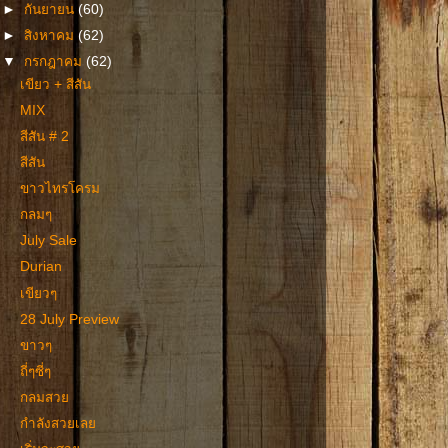
►
กันยายน
(60)
►
สิงหาคม
(62)
▼
กรกฎาคม
(62)
เขียว + สีสัน
MIX
สีสัน # 2
สีสัน
ขาวไทรโครม
กลมๆ
July Sale
Durian
เขียวๆ
28 July Preview
ขาวๆ
ถี่ๆซี่ๆ
กลมสวย
กำลังสวยเลย