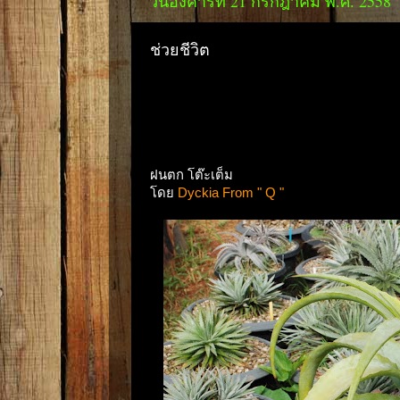
วันอังคารที่ 21 กรกฎาคม พ.ศ. 2558
ช่วยชีวิต
ฝนตก โต๊ะเต็ม
โดย
Dyckia From " Q "