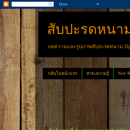
สับปะรดหนาม
บทความและรูปภาพสับปะรดหนาม Dyck
New Re
กลับไปหน้าแรก
สาระความรู้