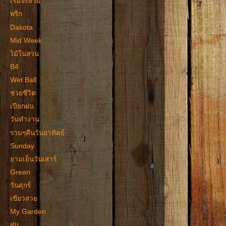
เริ่มจะสวย
พริก
Dakota
Mid Week
ไม้ในสวน
B4
Wet Ball
ช่วยชีวิต
เปียกฝน
วันทำงาน
รวมๆคืนวันอาทิตย์
Sunday
ยามเย็นวันเสาร์
Green
วันศุกร์
เขียวสวย
My Garden
ฝน