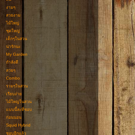
งามๆ
สวยงาม
ไม้ใหญ่
ชุดใหญ่
เด็กๆในสวน
น่ารักนะ
My Garden
กำลังดี
สวยๆ
Combo
รวมๆในสวน
เรียบง่าย
ไม้ใหญ่ในสวน
แบบนี้ละที่ชอบ
ก่อนนอน
Squid Hybrid
ชอบอีกแล้ว