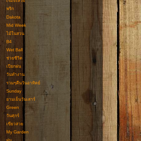
เริ่มจะสวย
พริก
Dakota
Mid Week
ไม้ในสวน
B4
Wet Ball
ช่วยชีวิต
เปียกฝน
วันทำงาน
รวมๆคืนวันอาทิตย์
Sunday
ยามเย็นวันเสาร์
Green
วันศุกร์
เขียวสวย
My Garden
ฝน