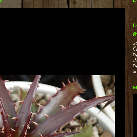
8
D
ส
สว
ขึ
Dy
เก
Dy
b
M