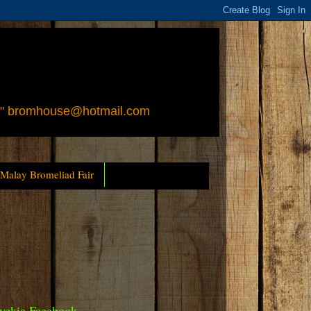
 " bromhouse@hotmail.com
 Malay Bromeliad Fair
yckia Facebook