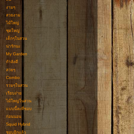
งามๆ
สวยงาม
ไม้ใหญ่
ชุดใหญ่
เด็กๆในสวน
น่ารักนะ
My Garden
กำลังดี
สวยๆ
Combo
รวมๆในสวน
เรียบง่าย
ไม้ใหญ่ในสวน
แบบนี้ละที่ชอบ
ก่อนนอน
Squid Hybrid
ชอบอีกแล้ว