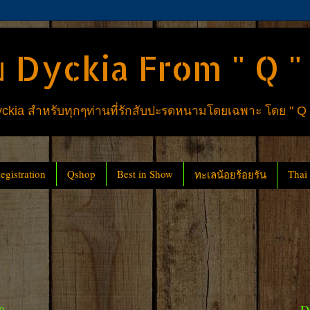
 Dyckia From " Q "
ia สำหรับทุกๆท่านที่รักสับปะรดหนามโดยเฉพาะ โดย " Q
gistration
Qshop
Best in Show
Thai
ทะเลน้อยร้อยรัน
D