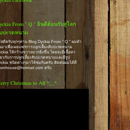
yckia From " Q " ยินดีต้อนรับสู่โลก
ับปะรดหนาม
ัสดีครับทุกๆท่าน Blog Dyckia From " Q " ผมทำ
้นมาเพื่อเผยแพร่การปลูกเลี้ยงสับปะรดหนาม
ckia ให้กว้างขวางมากยิ่งขึ้น โดยจะมีเนื้อหา
ี่ยวกับการปลูกเลี้ยงสับปะรดหนามและมีรูป
ckia ชนิดต่างๆมาให้ชมกันครับ ติดต่อผมได้ที่
romhouse@hotmail.com ครับ
erry Christmas to All ^__^