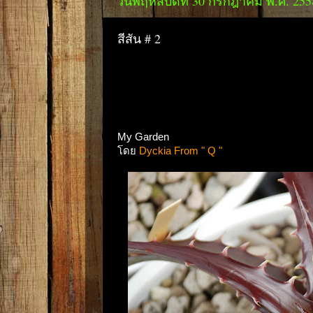
วันพฤหัสบดีที่ 30 กรกฎาคม พ.ศ. 255
สีสัน # 2
My Garden
โดย
Dyckia From " Q "