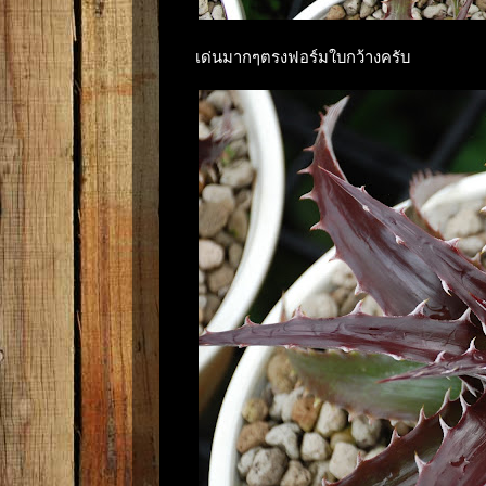
เด่นมากๆตรงฟอร์มใบกว้างครับ