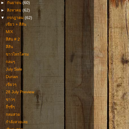
►
กันยายน
(60)
►
สิงหาคม
(62)
▼
กรกฎาคม
(62)
เขียว + สีสัน
MIX
สีสัน # 2
สีสัน
ขาวไทรโครม
กลมๆ
July Sale
Durian
เขียวๆ
28 July Preview
ขาวๆ
ถี่ๆซี่ๆ
กลมสวย
กำลังสวยเลย