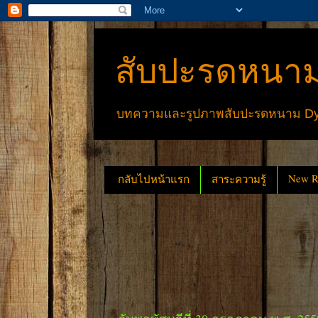
สับปะรดหนาม
บทความและรูปภาพสับปะรดหนาม Dyck
New Re
กลับไปหน้าแรก
สาระความรู้