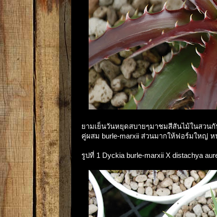
ยามเย็นวันหยุดสบายๆมาชมสีสันไม้ในสวนกัน
คู่ผสม burle-marxii ส่วนมากให้ฟอร์มใหญ่ หน
รูปที่ 1 Dyckia burle-marxii X distachya aur