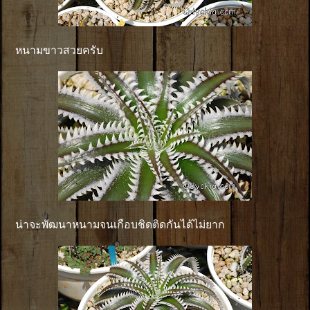
หนามขาวสวยครับ
น่าจะพัฒนาหนามจนเกือบชิดติดกันได้ไม่ยาก