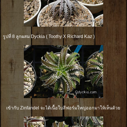
รูปที่ 8 ลูกผสม Dyckia ( Toothy X Richard Kaz )
เข้ากับ Zinfandel จะได้เนื้อใบสีฟอร์มใหญ่ออกมาให้เห็นด้วย