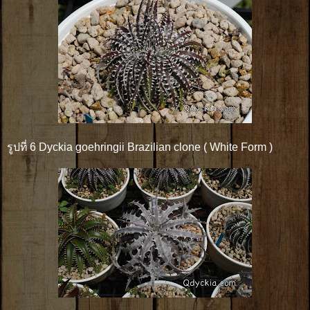
รูปที่ 6 Dyckia goehringii Brazilian clone ( White Form )