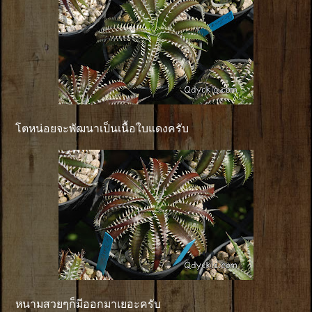
โตหน่อยจะพัฒนาเป็นเนื้อใบแดงครับ
หนามสวยๆก็มีออกมาเยอะครับ