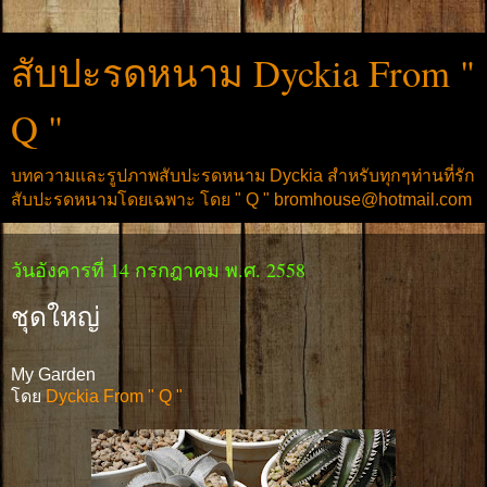
สับปะรดหนาม Dyckia From "
Q "
บทความและรูปภาพสับปะรดหนาม Dyckia สำหรับทุกๆท่านที่รัก
สับปะรดหนามโดยเฉพาะ โดย " Q " bromhouse@hotmail.com
วันอังคารที่ 14 กรกฎาคม พ.ศ. 2558
ชุดใหญ่
My Garden
โดย
Dyckia From " Q "