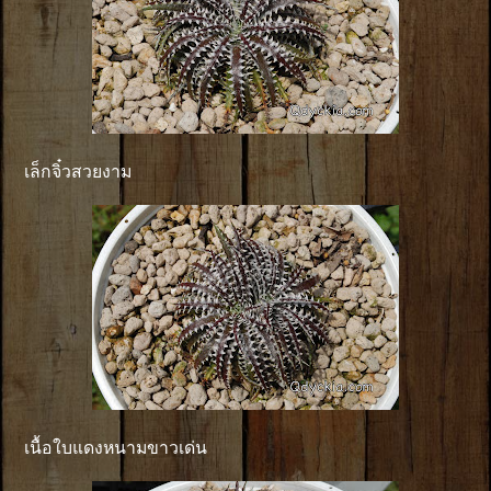
เล็กจิ๋วสวยงาม
เนื้อใบแดงหนามขาวเด่น