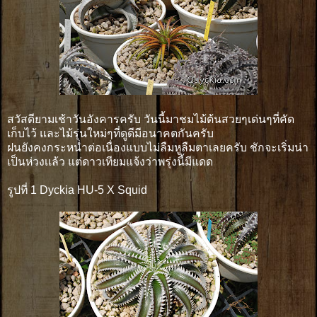
สวัสดียามเช้าวันอังคารครับ วันนี้มาชมไม้ต้นสวยๆเด่นๆที่คัด
เก็บไว้ และไม้รุ่นใหม่ๆที่ดูดีมีอนาคตกันครับ
ฝนยังคงกระหน่ำต่อเนื่องแบบไม่ลืมหูลืมตาเลยครับ ชักจะเริ่มน่า
เป็นห่วงเเล้ว แต่ดาวเทียมแจ้งว่าพรุ่งนี้มีแดด
รูปที่ 1 Dyckia HU-5 X Squid