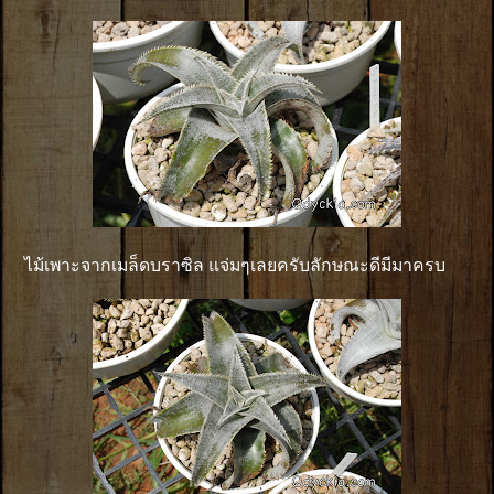
ไม้เพาะจากเมล็ดบราซิล แจ่มๆเลยครับลักษณะดีมีมาครบ