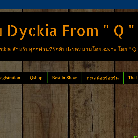
 Dyckia From " Q "
ia สำหรับทุกๆท่านที่รักสับปะรดหนามโดยเฉพาะ โดย " Q
gistration
Qshop
Best in Show
Thai
ทะเลน้อยร้อยรัน
D