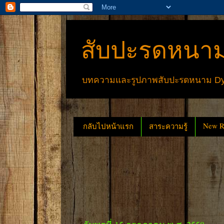
สับปะรดหนาม
บทความและรูปภาพสับปะรดหนาม Dyck
New Re
กลับไปหน้าแรก
สาระความรู้