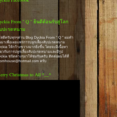
yckia From " Q " ยินดีต้อนรับสู่โลก
ับปะรดหนาม
ัสดีครับทุกๆท่าน Blog Dyckia From " Q " ผมทำ
้นมาเพื่อเผยแพร่การปลูกเลี้ยงสับปะรดหนาม
ckia ให้กว้างขวางมากยิ่งขึ้น โดยจะมีเนื้อหา
ี่ยวกับการปลูกเลี้ยงสับปะรดหนามและมีรูป
ckia ชนิดต่างๆมาให้ชมกันครับ ติดต่อผมได้ที่
romhouse@hotmail.com ครับ
erry Christmas to All ^__^