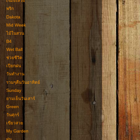
เริ่มจะสวย
พริก
Dakota
Mid Week
ไม้ในสวน
B4
Wet Ball
ช่วยชีวิต
เปียกฝน
วันทำงาน
รวมๆคืนวันอาทิตย์
Sunday
ยามเย็นวันเสาร์
Green
วันศุกร์
เขียวสวย
My Garden
ฝน