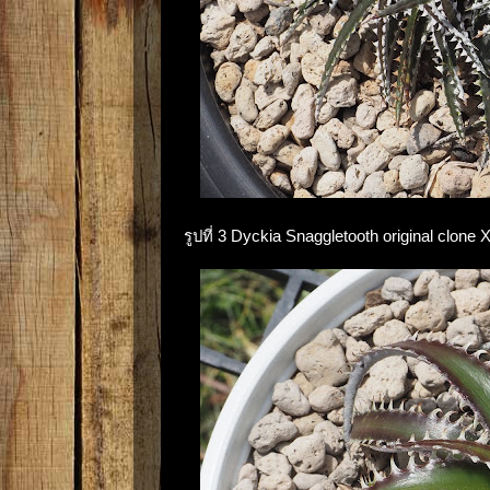
รูปที่ 3 Dyckia Snaggletooth original clone 