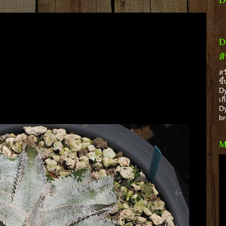
D
ส
สว
ขึ
Dy
เก
Dy
b
M