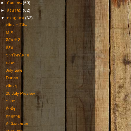
►
กันยายน
(60)
►
สิงหาคม
(62)
▼
กรกฎาคม
(62)
เขียว + สีสัน
MIX
สีสัน # 2
สีสัน
ขาวไทรโครม
กลมๆ
July Sale
Durian
เขียวๆ
28 July Preview
ขาวๆ
ถี่ๆซี่ๆ
กลมสวย
กำลังสวยเลย