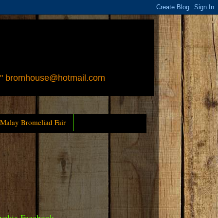
 " bromhouse@hotmail.com
 Malay Bromeliad Fair
yckia Facebook