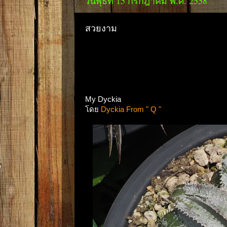
วันพุธที่ 15 กรกฎาคม พ.ศ. 2558
สวยงาม
My Dyckia
โดย
Dyckia From " Q "