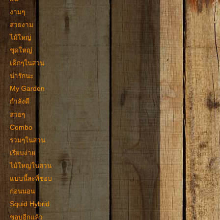
งามๆ
สวยงาม
ไม้ใหญ่
ชุดใหญ่
เด็กๆในสวน
น่ารักนะ
My Garden
กำลังดี
สวยๆ
Combo
รวมๆในสวน
เรียบง่าย
ไม้ใหญ่ในสวน
แบบนี้ละที่ชอบ
ก่อนนอน
Squid Hybrid
ชอบอีกแล้ว