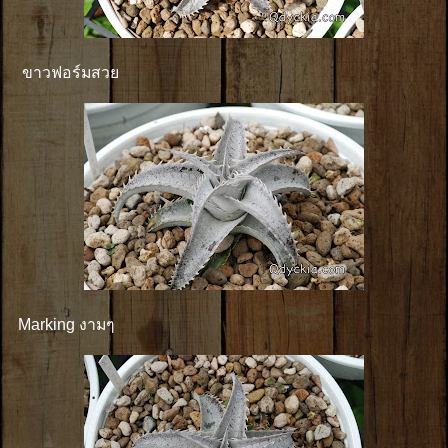
ขาวฟอร์มสวย
Marking งามๆ