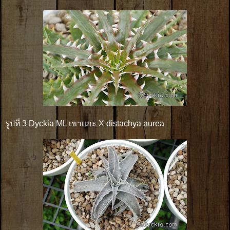
รูปที่ 3 Dyckia ML เขาเเกะ X distachya aurea