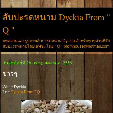
สับปะรดหนาม Dyckia From "
Q "
บทความและรูปภาพสับปะรดหนาม Dyckia สำหรับทุกๆท่านที่รัก
สับปะรดหนามโดยเฉพาะ โดย " Q " bromhouse@hotmail.com
วันอาทิตย์ที่ 26 กรกฎาคม พ.ศ. 2558
ขาวๆ
White Dyckia
โดย
Dyckia From " Q "