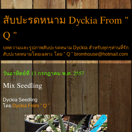
สับปะรดหนาม Dyckia From "
Q "
บทความและรูปภาพสับปะรดหนาม Dyckia สำหรับทุกๆท่านที่รัก
สับปะรดหนามโดยเฉพาะ โดย " Q " bromhouse@hotmail.com
วันอาทิตย์ที่ 13 กรกฎาคม พ.ศ. 2557
Mix Seedling
Dyckia Seedling
โดย
Dyckia From " Q "