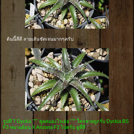
ต้นนี้สีดี ลายเส้นชัดเจนมากๆครับ
รูปที่ 7 Dyckia """ คู่ผสมอะไรเอ่ย """ ใครทายถูกรับ Dyckia BS
F3 หนามย้อน X Arizona F2 ไปครับ ดูที่สี