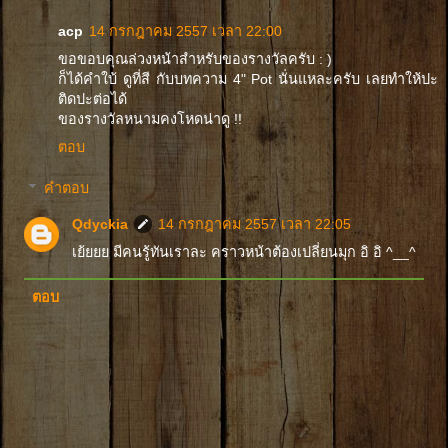
acp
14 กรกฎาคม 2557 เวลา 22:00
ขอขอบคุณล่วงหน้าสำหรับของรางวัลครับ : )
ก็ได้คำใบ้ ดูที่สี กับบทความ 4" Pot นั่นแหละครับ เลยทำให้ปะ
ติดปะต่อได้
ของรางวัลหนามคงโหดน่าดู !!
ตอบ
คำตอบ
Qdyckia
14 กรกฎาคม 2557 เวลา 22:05
เย้ยยย มีคนรู้ทันเราละ คราวหน้าต้องเปลี่ยนมุก อิ อิ ^__^
ตอบ