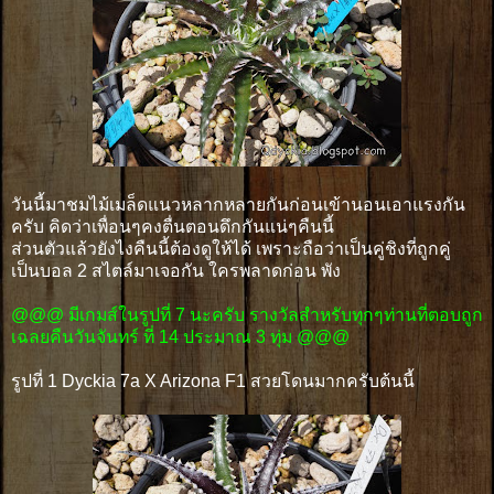
วันนี้มาชมไม้เมล็ดแนวหลากหลายกันก่อนเข้านอนเอาแรงกัน
ครับ คิดว่าเพื่อนๆคงตื่นตอนดึกกันแน่ๆคืนนี้
ส่วนตัวแล้วยังไงคืนนี้ต้องดูให้ได้ เพราะถือว่าเป็นคู่ชิงที่ถูกคู่
เป็นบอล 2 สไตล์มาเจอกัน ใครพลาดก่อน พัง
@@@ มีเกมส์ในรูปที่ 7 นะครับ รางวัลสำหรับทุกๆท่านที่ตอบถูก
เฉลยคืนวันจันทร์ ที่ 14 ประมาณ 3 ทุ่ม @@@
รูปที่ 1 Dyckia 7a X Arizona F1 สวยโดนมากครับต้นนี้