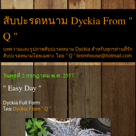
สับปะรดหนาม Dyckia From "
Q "
บทความและรูปภาพสับปะรดหนาม Dyckia สำหรับทุกๆท่านที่รัก
สับปะรดหนามโดยเฉพาะ โดย " Q " bromhouse@hotmail.com
วันพุธที่ 2 กรกฎาคม พ.ศ. 2557
" Easy Day "
Dyckia Full Form
โดย
Dyckia From " Q "