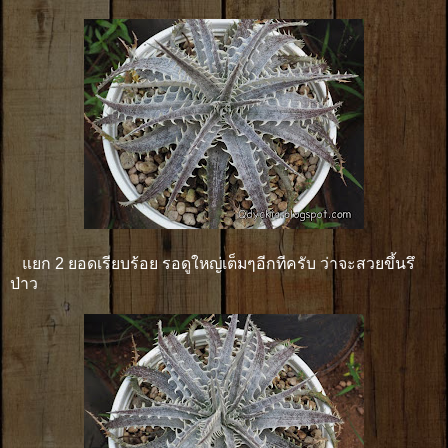
แยก 2 ยอดเรียบร้อย รอดูใหญ่เต็มๆอีกทีครับ ว่าจะสวยขึ้นรึ
ป่าว