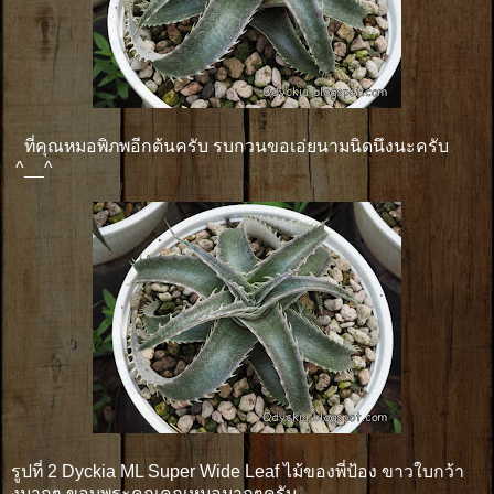
ที่คุณหมอพิภพอีกต้นครับ รบกวนขอเอ่ยนามนิดนึงนะครับ
^__^
รูปที่ 2 Dyckia ML Super Wide Leaf ไม้ของพี่ป้อง ขาวใบกว้า
งมากๆ ขอบพระคุณคุณหมอมากๆครับ