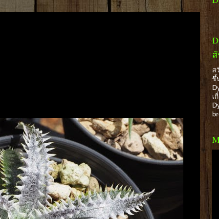
D
ส
สว
ขึ
Dy
เก
Dy
b
M