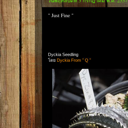
วันพฤหัสบดีที่ 3 กรกฎาคม พ.ศ. 2557
" Just Fine "
Dyckia Seedling
โดย
Dyckia From " Q "