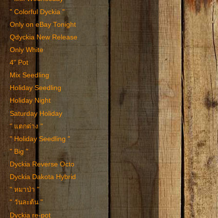
" Colorful Dyckia "
Only on eBay Tonight
Qdyckia New Release
Only White
4" Pot
Mix Seedling
Holiday Seedling
Holiday Night
Saturday Holiday
" แตกต่าง "
" Holiday Seedling "
" Big "
Dyckia Reverse Octo
Dyckia Dakota Hybrid
" หมาป่า "
" วันละต้น "
Dyckia re-pot