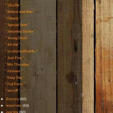
" ไม้เมล็ด "
" Before and After "
" Clearly "
" Special Sets "
" Saturday Dyckia "
" Young Devil "
" อนาคต "
" มาเล่นเกมส์กันครับ "
" Just Fine "
" Mix Thursday "
" ก่อนนอน "
" Easy Day "
" Full Form "
" หลากสี "
►
มิถุนายน
(60)
►
พฤษภาคม
(63)
►
เมษายน
(60)