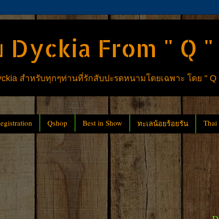
 Dyckia From " Q "
ia สำหรับทุกๆท่านที่รักสับปะรดหนามโดยเฉพาะ โดย " Q
gistration
Qshop
Best in Show
Thai
ทะเลน้อยร้อยรัน
D