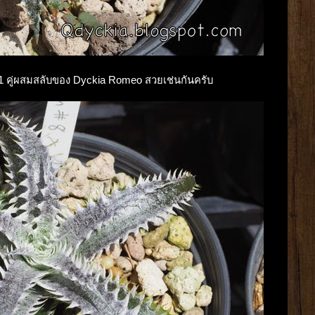
a F1 คู่ผสมสลับของ Dyckia Romeo สวยเช่นกันครับ