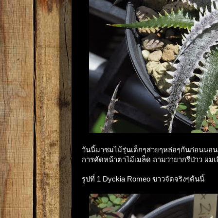
วันนี้มาชมไม้รุ่นเด็กๆสวยๆหล่อๆกันก่อนน
การคัดหน้าตาไม้เมล็ด ถามว่ายากรึป่าว 
รูปที่ 1 Dyckia Romeo ขาวจัดจริงๆต้นนี้