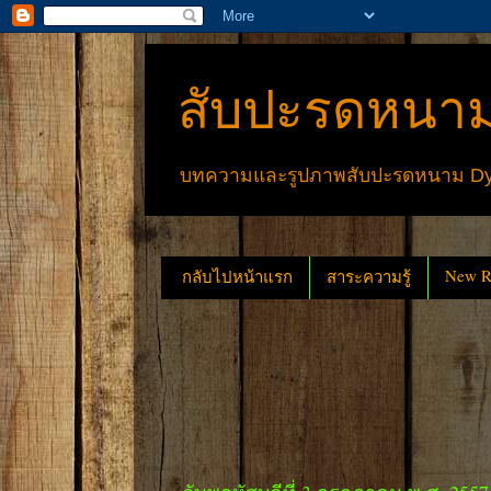
สับปะรดหนาม
บทความและรูปภาพสับปะรดหนาม Dyck
New Re
กลับไปหน้าแรก
สาระความรู้