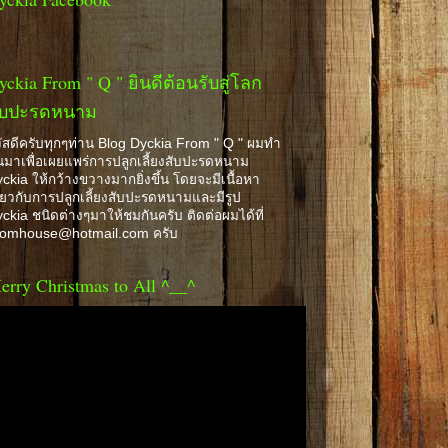
yckia From " Q " ยินดีต้อนรับสู่โลก
ับปะรดหนาม
ัสดีครับทุกๆท่าน Blog Dyckia From " Q " ผมทำ
้นมาเพื่อเผยแพร่การปลูกเลี้ยงสับปะรดหนาม
ckia ให้กว้างขวางมากยิ่งขึ้น โดยจะมีเนื้อหา
ี่ยวกับการปลูกเลี้ยงสับปะรดหนามและมีรูป
ckia ชนิดต่างๆมาให้ชมกันครับ ติดต่อผมได้ที่
romhouse@hotmail.com ครับ
erry Christmas to All ^__^