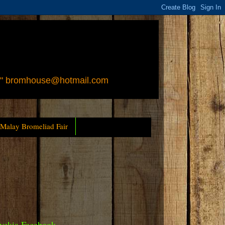
 " bromhouse@hotmail.com
 Malay Bromeliad Fair
yckia Facebook