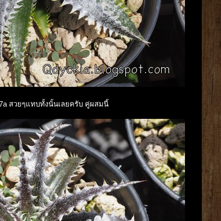
7a สวยๆแทบทั้งนั้นเลยครับ คู่ผสมนี้