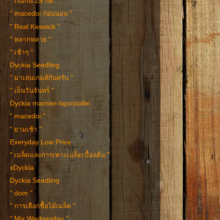
" เจอกัน 29 กค. "
" macedoi ก่อนนอน "
" Real Keswick "
" หลากหลาย "
" เช้าๆ "
Dyckia Seedling
" มาเล่นเกมส์กันครับ "
" เย็นวันจันทร์ "
Dyckia marnier-lapostollei
" macedoi "
" ยามเช้า "
Everyday Low Price
" เมล็ดและการเพาะเมล็ดเบื้องต้น "
xDyckia
Dyckia Seedling
" dom "
" การเลือกซื้อไม้เมล็ด "
" Mix Wednesday "