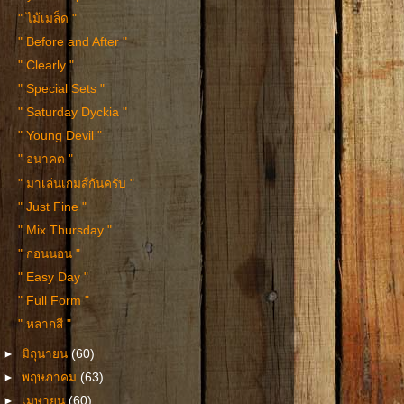
" ไม้เมล็ด "
" Before and After "
" Clearly "
" Special Sets "
" Saturday Dyckia "
" Young Devil "
" อนาคต "
" มาเล่นเกมส์กันครับ "
" Just Fine "
" Mix Thursday "
" ก่อนนอน "
" Easy Day "
" Full Form "
" หลากสี "
►
มิถุนายน
(60)
►
พฤษภาคม
(63)
►
เมษายน
(60)