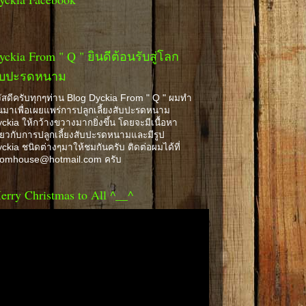
yckia From " Q " ยินดีต้อนรับสู่โลก
ับปะรดหนาม
ัสดีครับทุกๆท่าน Blog Dyckia From " Q " ผมทำ
้นมาเพื่อเผยแพร่การปลูกเลี้ยงสับปะรดหนาม
ckia ให้กว้างขวางมากยิ่งขึ้น โดยจะมีเนื้อหา
ี่ยวกับการปลูกเลี้ยงสับปะรดหนามและมีรูป
ckia ชนิดต่างๆมาให้ชมกันครับ ติดต่อผมได้ที่
romhouse@hotmail.com ครับ
erry Christmas to All ^__^