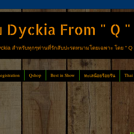
 Dyckia From " Q "
ia สำหรับทุกๆท่านที่รักสับปะรดหนามโดยเฉพาะ โดย " Q
gistration
Qshop
Best in Show
Thai
ทะเลน้อยร้อยรัน
D