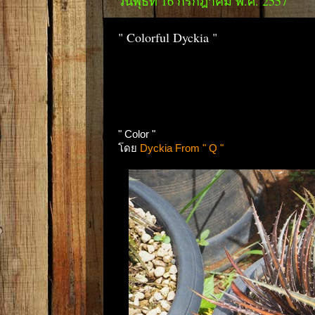
วันพุธที่ 16 กรกฎาคม พ.ศ. 2557
" Colorful Dyckia "
" Color "
โดย
Dyckia From " Q "