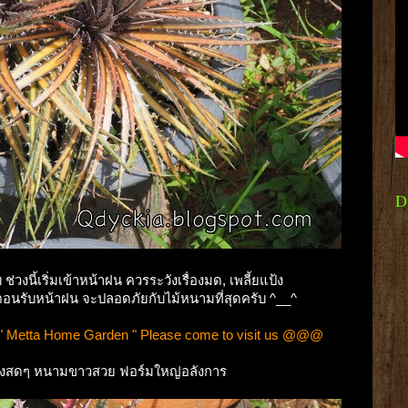
D
ช่วงนี้เริ่มเข้าหน้าฝน ควรระวังเรื่องมด, เพลี้ยแป้ง
 ตอนรับหน้าฝน จะปลอดภัยกับไม้หนามที่สุดครับ ^__^
 Metta Home Garden " Please come to visit us @@@
 แดงสดๆ หนามขาวสวย ฟอร์มใหญ่อลังการ