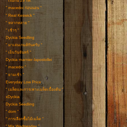
" เจอกัน 29 กค. "
" macedoi ก่อนนอน "
" Real Keswick "
" หลากหลาย "
" เช้าๆ "
Dyckia Seedling
" มาเล่นเกมส์กันครับ "
" เย็นวันจันทร์ "
Dyckia marnier-lapostollei
" macedoi "
" ยามเช้า "
Everyday Low Price
" เมล็ดและการเพาะเมล็ดเบื้องต้น "
xDyckia
Dyckia Seedling
" dom "
" การเลือกซื้อไม้เมล็ด "
" Mix Wednesday "