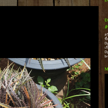
D
ส
สว
ขึ
Dy
เก
Dy
b
M