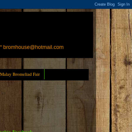
 " bromhouse@hotmail.com
 Malay Bromeliad Fair
yckia Facebook