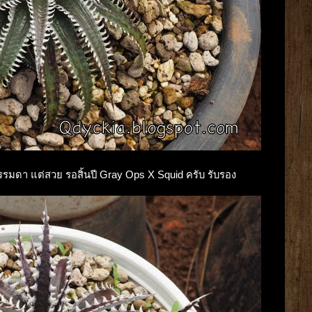
ธรรมดา แต่สวย รอสิ้นปี Gray Ops X Squid ครับ รับรอง