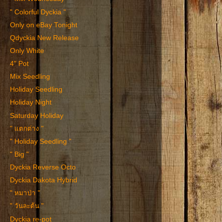
" Colorful Dyckia "
Only on eBay Tonight
Qdyckia New Release
Only White
4" Pot
Mix Seedling
Holiday Seedling
Holiday Night
Saturday Holiday
" แตกต่าง "
" Holiday Seedling "
" Big "
Dyckia Reverse Octo
Dyckia Dakota Hybrid
" หมาป่า "
" วันละต้น "
Dyckia re-pot