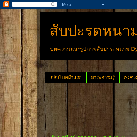
สับปะรดหนาม
บทความและรูปภาพสับปะรดหนาม Dyck
New Re
กลับไปหน้าแรก
สาระความรู้