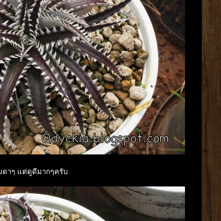
มดาๆ แต่ดูดีมากๆครับ