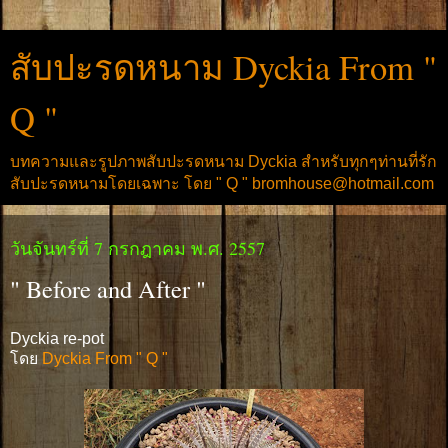
สับปะรดหนาม Dyckia From "
Q "
บทความและรูปภาพสับปะรดหนาม Dyckia สำหรับทุกๆท่านที่รัก
สับปะรดหนามโดยเฉพาะ โดย " Q " bromhouse@hotmail.com
วันจันทร์ที่ 7 กรกฎาคม พ.ศ. 2557
" Before and After "
Dyckia re-pot
โดย
Dyckia From " Q "