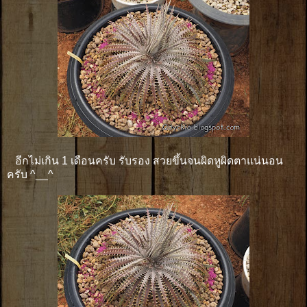
อีกไม่เกิน 1 เดือนครับ รับรอง สวยขึ้นจนผิดหูผิดตาแน่นอน
ครับ ^__^