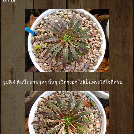
รูปที่ 4 ต้นนี้หนามกุดๆ สั้นๆ หงิกๆงอๆ ไม่เป็นทรงได้ใจดีครับ