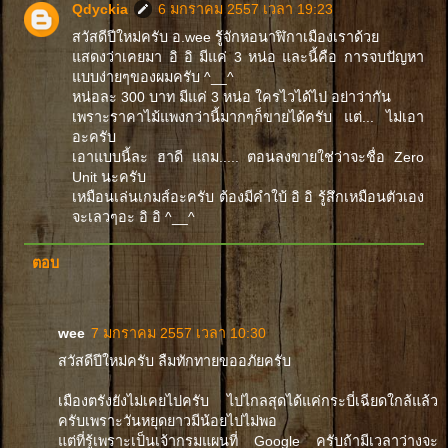
Qdyckia
6 มกราคม 2557 เวลา 19:23
สวัสดีปีใหม่ครับ อ.wee รู้จักหอนาฬิกาเมืองเราด้วย
แสดงว่าเคยมา อิ อิ มีแค่ 3 หน่อ และนี้คือ การจบปัญหา
แบบง่ายๆของผมครับ ^__^
หน่อละ 300 บาท มีแค่ 3 หน่อ ใครไวได้ไป อย่าว่ากัน
เพราะราคาไม้แพงกว่านี้มากๆก็ขายได้ครับ แต่... ไม่เอา
อะครับ
เอาแบบนี้ละ ฮาดี แถม..... ตอนลงขายใช่ว่าจะชื่อ Zero
Unit นะครับ
เหมือนเล่นเกมส์อะครับ ต้องมีคำใบ้ อิ อิ รู้สึกเหมือนตัวเอง
จะเลวๆอะ อิ อิ ^__^
ตอบ
wee
7 มกราคม 2557 เวลา 10:30
สวัสดีปีใหม่ครับ ลืมทักทายขออภัยครับ
เมืองตรังยังไม่เคยไปครับ ไปไกลสุดได้แค่กระบี่เฉียดใกล้แล้ว
ครับเพราะวันหยุดยาวมีน้อยไปไม่พอ
แต่ที่รู้เพราะเป็นเจ้ากรมแผนที่ Google ครับถ้ามีเวลาว่างจะ