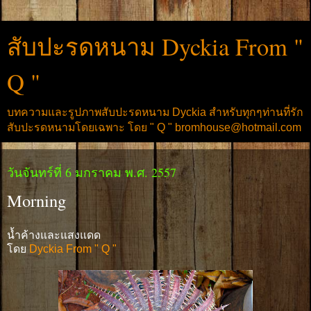
สับปะรดหนาม Dyckia From "
Q "
บทความและรูปภาพสับปะรดหนาม Dyckia สำหรับทุกๆท่านที่รัก
สับปะรดหนามโดยเฉพาะ โดย " Q " bromhouse@hotmail.com
วันจันทร์ที่ 6 มกราคม พ.ศ. 2557
Morning
น้ำค้างและแสงแดด
โดย
Dyckia From " Q "