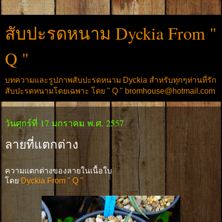
สับปะรดหนาม Dyckia From "
Q "
บทความและรูปภาพสับปะรดหนาม Dyckia สำหรับทุกๆท่านที่รัก
สับปะรดหนามโดยเฉพาะ โดย " Q " bromhouse@hotmail.com
วันศุกร์ที่ 17 มกราคม พ.ศ. 2557
ลายที่แตกต่าง
ความแตกต่างของลายในเนื้อใบ
โดย
Dyckia From " Q "