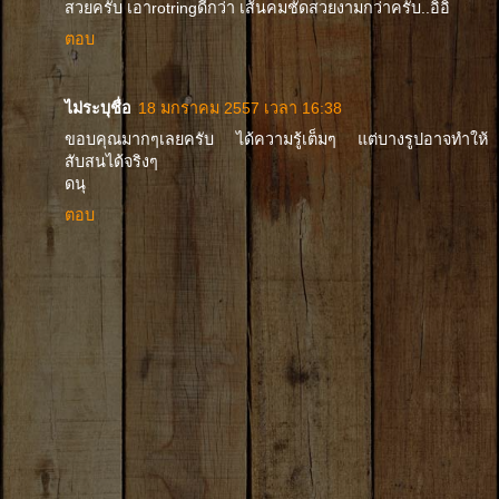
สวยครับ เอาrotringดีกว่า เส้นคมชัดสวยงามกว่าครับ..อิอิ
ตอบ
ไม่ระบุชื่อ
18 มกราคม 2557 เวลา 16:38
ขอบคุณมากๆเลยครับ ได้ความรู้เต็มๆ แต่บางรูปอาจทำให้
สับสนได้จริงๆ
ดนุ
ตอบ