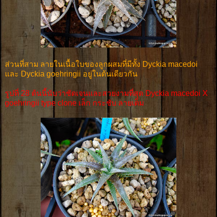
ส่วนที่สาม ลายในเนื้อใบของลูกผสมที่มีทั้ง Dyckia macedoi
และ Dyckia goehringii อยู่ในต้นเดียวกัน
รูปที่ 28 ต้นนี้นับว่าชัดเจนและสวยงามที่สุด Dyckia macedoi X
goehringii type clone เล็ก กระชับ ลายเต็ม