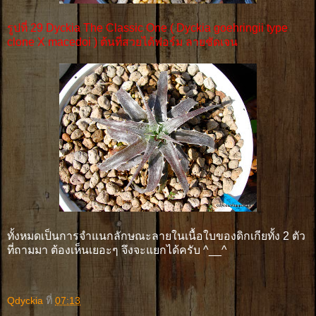
รูปที่ 29 Dyckia The Classic One ( Dyckia goehringii type
clone X macedoi ) ต้นที่สวยได้ฟอร์ม ลายชัดเจน
ทั้งหมดเป็นการจำแนกลักษณะลายในเนื้อใบของดิกเกียทั้ง 2 ตัว
ที่ถามมา ต้องเห็นเยอะๆ จึงจะแยกได้ครับ ^__^
Qdyckia
ที่
07:13