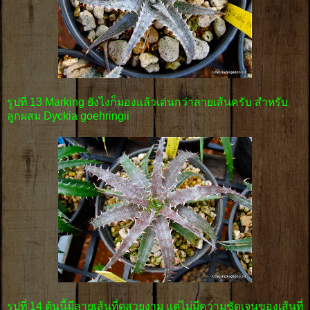
รูปที่ 13 Marking ยังไงก็มองเเล้วเด่นกว่าลายเส้นครับ สำหรับ
ลูกผสม Dyckia goehringii
รูปที่ 14 ต้นนี้มีลายเส้นที่ดูสวยงาม แต่ไม่มีความชัดเจนของเส้นที่