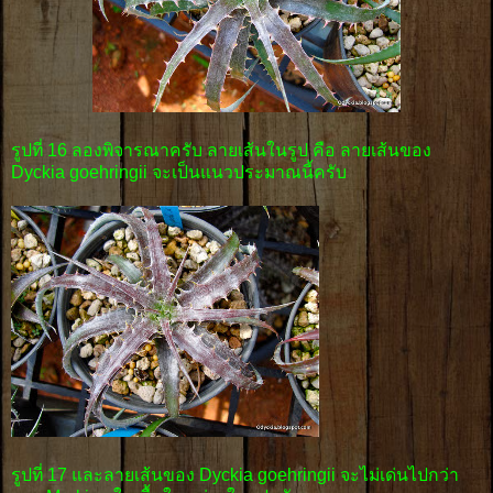
รูปที่ 16 ลองพิจารณาครับ ลายเส้นในรูป คือ ลายเส้นของ
Dyckia goehringii จะเป็นแนวประมาณนี้ครับ
รูปที่ 17 และลายเส้นของ Dyckia goehringii จะไม่เด่นไปกว่า