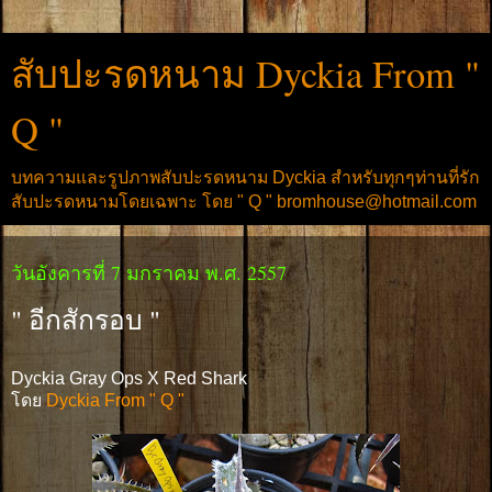
สับปะรดหนาม Dyckia From "
Q "
บทความและรูปภาพสับปะรดหนาม Dyckia สำหรับทุกๆท่านที่รัก
สับปะรดหนามโดยเฉพาะ โดย " Q " bromhouse@hotmail.com
วันอังคารที่ 7 มกราคม พ.ศ. 2557
" อีกสักรอบ "
Dyckia Gray Ops X Red Shark
โดย
Dyckia From " Q "