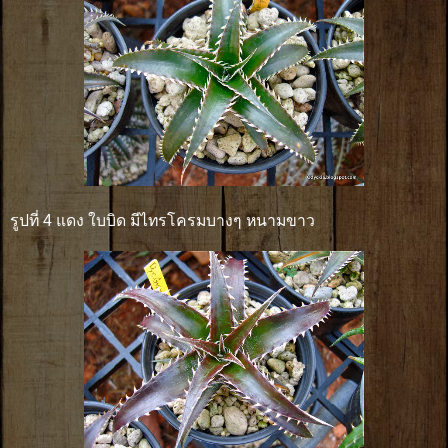
รูปที่ 4 แดง ใบบิด มีไทรโครมบางๆ หนามขาว