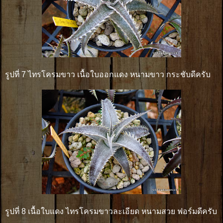
รูปที่ 7 ไทรโครมขาว เนื้อใบออกแดง หนามขาว กระชับดีครับ
รูปที่ 8 เนื้อใบแดง ไทรโครมขาวละเอียด หนามสวย ฟอร์มดีครับ