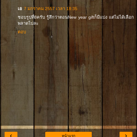
เอ
7 มกราคม 2557 เวลา 18:35
ชอบรูปที่8ครับ รู้สึกว่าตอนNew year giftก็มีแบ่ง แต่ไม่ได้เลือก
พลาดไปละ
ตอบ
‹
›
หน้าแรก