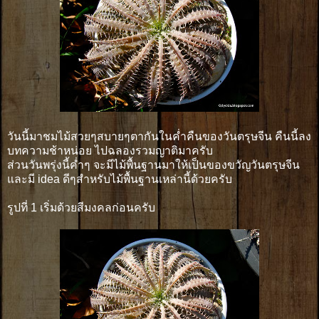
วันนี้มาชมไม้สวยๆสบายๆตากันในค่ำคืนของวันตรุษจีน คืนนี้ลง
บทความช้าหน่อย ไปฉลองรวมญาติมาครับ
ส่วนวันพรุ่งนี้ค่ำๆ จะมีไม้พื้นฐานมาให้เป็นของขวัญวันตรุษจีน
และมี idea ดีๆสำหรับไม้พื้นฐานเหล่านี้ด้วยครับ
รูปที่ 1 เริ่มด้วยสีมงคลก่อนครับ