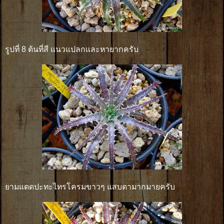
รูปที่ 8 ต้นที่สี แนวแปลกและหายากครับ
ยามแดดปะทะไทรโครมขาวๆ แสบตามากมายครับ