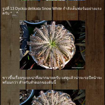
รูปที่ 13 Dyckia delikata Snow White กำลังเต็มฟอร์มอย่างแรง
ครับ ^__^
ขาวขึ้นเรื่อยๆแบบน่าทึ่งมากมายครับ แต่ดูแล้วน่าจะรอปีหน้าจะ
พร้อมกว่า สำหรับทำดอกของต้นนี้