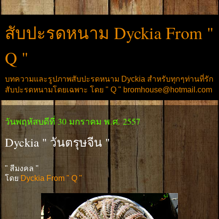
สับปะรดหนาม Dyckia From "
Q "
บทความและรูปภาพสับปะรดหนาม Dyckia สำหรับทุกๆท่านที่รัก
สับปะรดหนามโดยเฉพาะ โดย " Q " bromhouse@hotmail.com
วันพฤหัสบดีที่ 30 มกราคม พ.ศ. 2557
Dyckia " วันตรุษจีน "
" สีมงคล "
โดย
Dyckia From " Q "