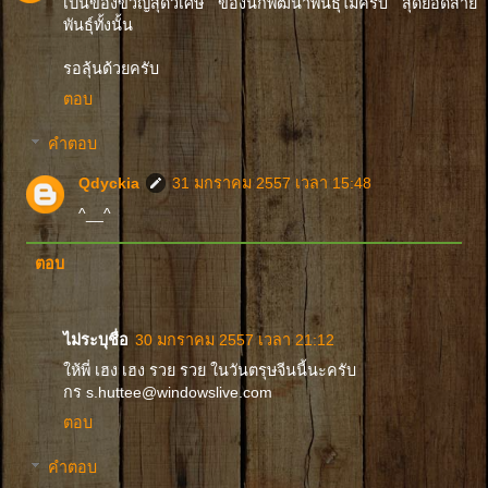
เป็นของขวัญสุดวิเศษ ของนักพัฒนาพันธุ์ไม้ครับ สุดยอดสาย
พันธุ์ทั้งนั้น
รอลุ้นด้วยครับ
ตอบ
คำตอบ
Qdyckia
31 มกราคม 2557 เวลา 15:48
^__^
ตอบ
ไม่ระบุชื่อ
30 มกราคม 2557 เวลา 21:12
ให้พี่ เฮง เฮง รวย รวย ในวันตรุษจีนนี้นะครับ
กร s.huttee@windowslive.com
ตอบ
คำตอบ