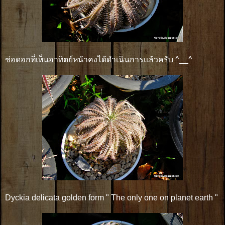
ช่อดอกที่เห็นอาทิตย์หน้าคงได้ดำเนินการเเล้วครับ ^__^
Dyckia delicata golden form " The only one on planet earth "