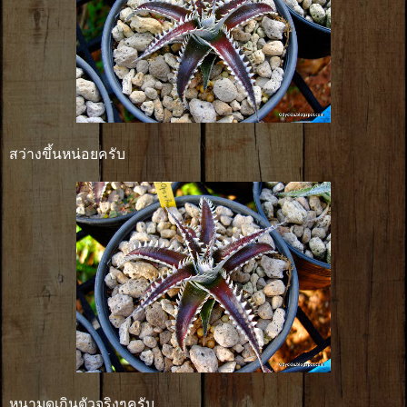
สว่างขึ้นหน่อยครับ
หนามดุเกินตัวจริงๆครับ