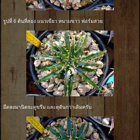
รูปที่ 6 ต้นที่สอง แนวเขียว หนามขาว ฟอร์มสวย
มืดลงมานิดจะดูขรึม และดุดันกว่าเดิมครับ