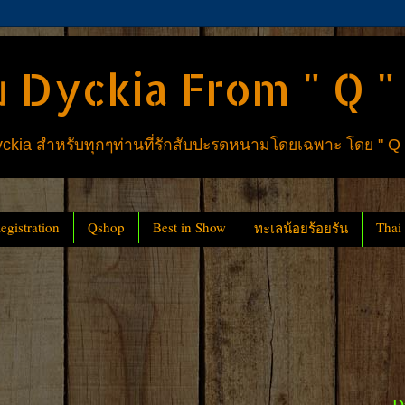
 Dyckia From " Q "
ia สำหรับทุกๆท่านที่รักสับปะรดหนามโดยเฉพาะ โดย " Q
gistration
Qshop
Best in Show
Thai
ทะเลน้อยร้อยรัน
D