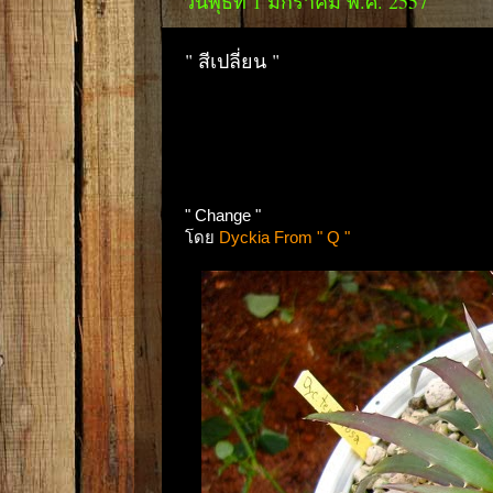
วันพุธที่ 1 มกราคม พ.ศ. 2557
" สีเปลี่ยน "
" Change "
โดย
Dyckia From " Q "