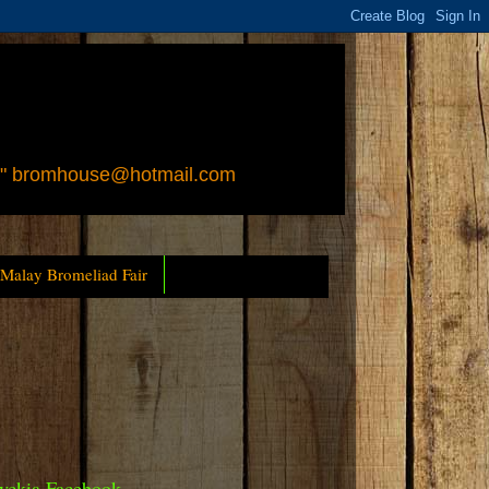
 " bromhouse@hotmail.com
 Malay Bromeliad Fair
yckia Facebook