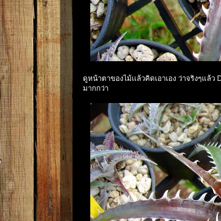
ดูหน้าตาของไม้เเล้วคิดเอาเอง ว่าจริงๆแล้ว D
มากกว่า