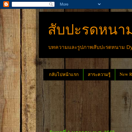
สับปะรดหนาม
บทความและรูปภาพสับปะรดหนาม Dyck
New Re
กลับไปหน้าแรก
สาระความรู้