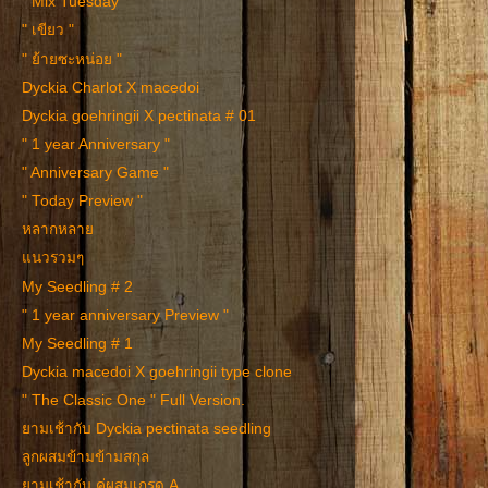
" Mix Tuesday "
" เขียว "
" ย้ายซะหน่อย "
Dyckia Charlot X macedoi
Dyckia goehringii X pectinata # 01
" 1 year Anniversary "
" Anniversary Game "
" Today Preview "
หลากหลาย
แนวรวมๆ
My Seedling # 2
" 1 year anniversary Preview "
My Seedling # 1
Dyckia macedoi X goehringii type clone
" The Classic One " Full Version.
ยามเช้ากับ Dyckia pectinata seedling
ลูกผสมข้ามข้ามสกุล
ยามเช้ากับ คู่ผสมเกรด A