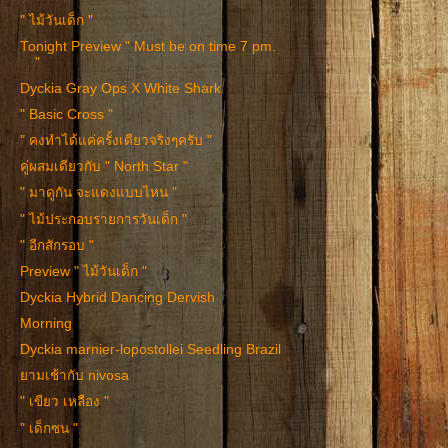
" ไม้วันเด็ก "
Tonight Preview " Must be on time 7 pm.
"
Dyckia Gray Ops X White Shark
" Basic Cross "
" คงทำได้แค่ครั้งเดียวจริงๆครับ "
คู่ผสมเดียวกับ " North Star "
" มาดูกัน จะแดงแบบไหน "
" ไม้ประกอบรายการวันเด็ก "
" อีกสักรอบ "
Preview " ไม้วันเด็ก "
Dyckia Hybrid Dancing Dervish
Morning
Dyckia marnier-lopostollei Seedling Brazil
ยามเช้ากับ nivosa
" เขียว เหลือง "
" เด็กซน "