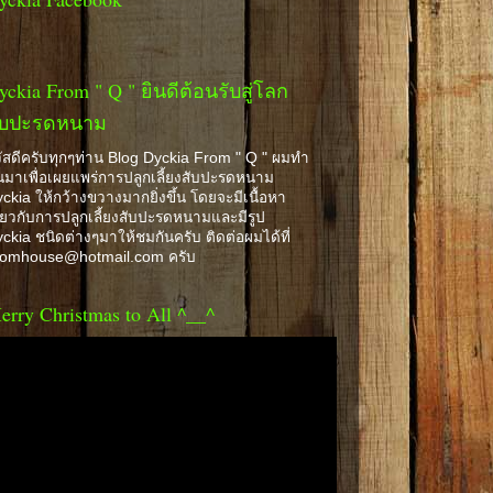
yckia From " Q " ยินดีต้อนรับสู่โลก
ับปะรดหนาม
ัสดีครับทุกๆท่าน Blog Dyckia From " Q " ผมทำ
้นมาเพื่อเผยแพร่การปลูกเลี้ยงสับปะรดหนาม
ckia ให้กว้างขวางมากยิ่งขึ้น โดยจะมีเนื้อหา
ี่ยวกับการปลูกเลี้ยงสับปะรดหนามและมีรูป
ckia ชนิดต่างๆมาให้ชมกันครับ ติดต่อผมได้ที่
romhouse@hotmail.com ครับ
erry Christmas to All ^__^