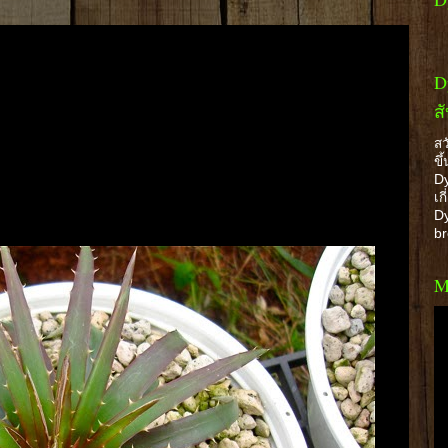
D
ส
สว
ขึ
Dy
เก
Dy
b
M