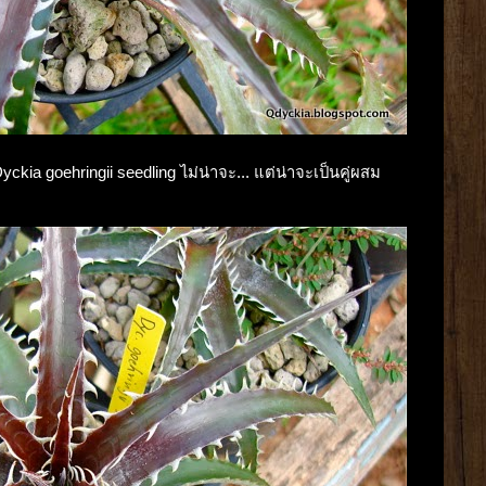
yckia goehringii seedling ไม่น่าจะ... แต่น่าจะเป็นคู่ผสม