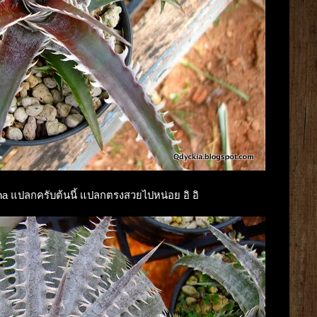
riana แปลกครับต้นนี้ แปลกตรงสวยไปหน่อย อิ อิ