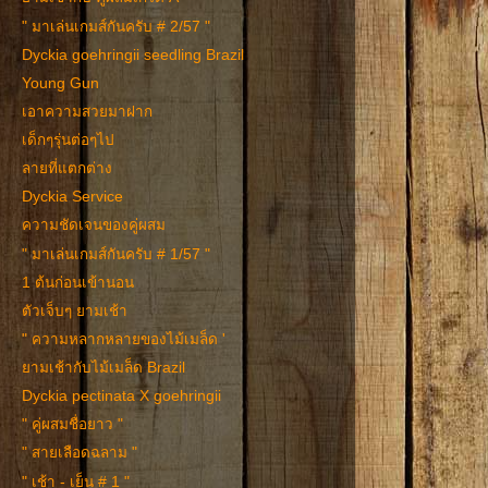
" มาเล่นเกมส์กันครับ # 2/57 "
Dyckia goehringii seedling Brazil
Young Gun
เอาความสวยมาฝาก
เด็กๆรุ่นต่อๆไป
ลายที่แตกต่าง
Dyckia Service
ความชัดเจนของคู่ผสม
" มาเล่นเกมส์กันครับ # 1/57 "
1 ต้นก่อนเข้านอน
ตัวเจ็บๆ ยามเช้า
" ความหลากหลายของไม้เมล็ด '
ยามเช้ากับไม้เมล็ด Brazil
Dyckia pectinata X goehringii
" คู่ผสมชื่อยาว "
" สายเลือดฉลาม "
" เช้า - เย็น # 1 "