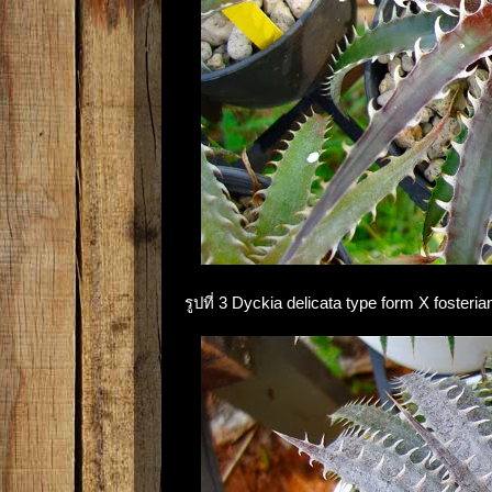
รูปที่ 3 Dyckia delicata type form X foste