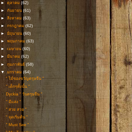
►
ตุลาคม
(62)
►
กันยายน
(61)
►
สิงหาคม
(63)
►
กรกฎาคม
(62)
►
มิถุนายน
(60)
►
พฤษภาคม
(63)
►
เมษายน
(60)
►
มีนาคม
(62)
►
กุมภาพันธ์
(58)
▼
มกราคม
(64)
" ไม้ของขวัญตรุษจีน "
" เด็กๆทั้งนั้น "
Dyckia " วันตรุษจีน "
" มีแสง "
" สวย สวย "
" จุดเริ่มต้น "
" Must See "