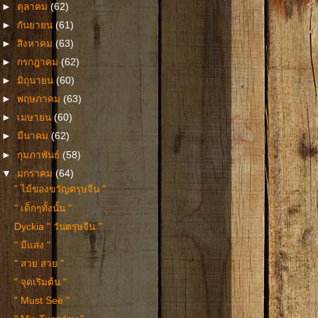
►
ตุลาคม
(62)
►
กันยายน
(61)
►
สิงหาคม
(63)
►
กรกฎาคม
(62)
►
มิถุนายน
(60)
►
พฤษภาคม
(63)
►
เมษายน
(60)
►
มีนาคม
(62)
►
กุมภาพันธ์
(58)
▼
มกราคม
(64)
" ไม้ของขวัญตรุษจีน "
" เด็กๆทั้งนั้น "
Dyckia " วันตรุษจีน "
" มีแสง "
" สวย สวย "
" จุดเริ่มต้น "
" Must See "