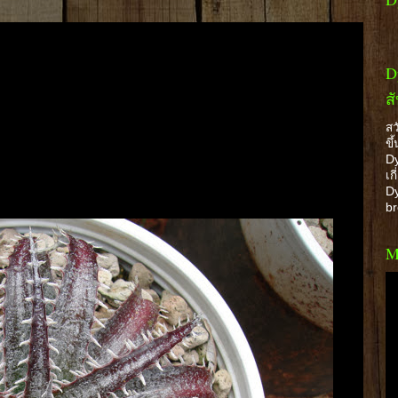
D
ส
สว
ขึ
Dy
เก
Dy
b
M