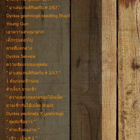
" มาเล่นเกมส์กันครับ # 2/57 "
Dyckia goehringii seedling Brazil
Young Gun
เอาความสวยมาฝาก
เด็กๆรุ่นต่อๆไป
ลายที่แตกต่าง
Dyckia Service
ความชัดเจนของคู่ผสม
" มาเล่นเกมส์กันครับ # 1/57 "
1 ต้นก่อนเข้านอน
ตัวเจ็บๆ ยามเช้า
" ความหลากหลายของไม้เมล็ด '
ยามเช้ากับไม้เมล็ด Brazil
Dyckia pectinata X goehringii
" คู่ผสมชื่อยาว "
" สายเลือดฉลาม "
" เช้า - เย็น # 1 "