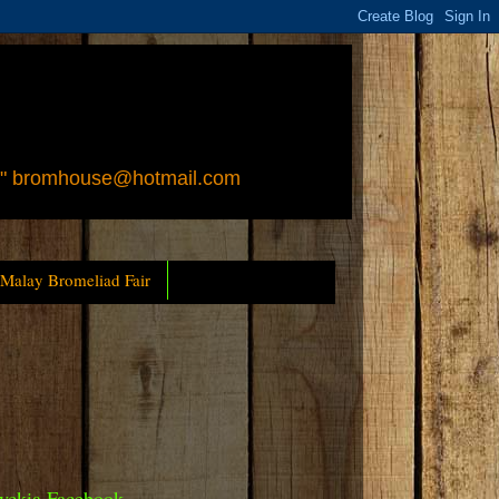
 " bromhouse@hotmail.com
 Malay Bromeliad Fair
yckia Facebook