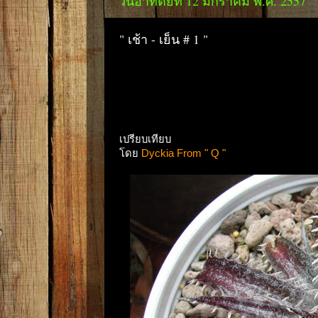
วันอาทิตย์ที่ 12 มกราคม พ.ศ. 2557
" เช้า - เย็น # 1 "
เปรียบเทียบ
โดย
Dyckia From " Q "