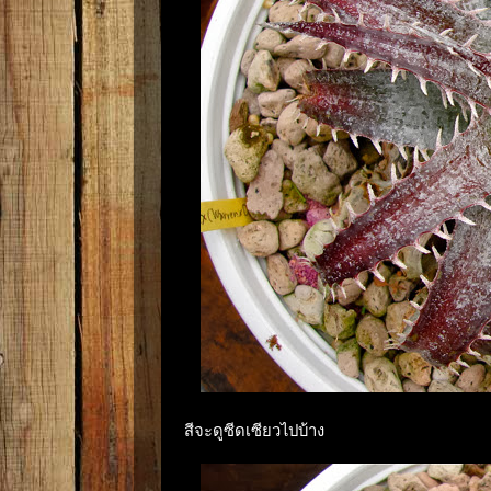
สีจะดูซีดเซียวไปบ้าง