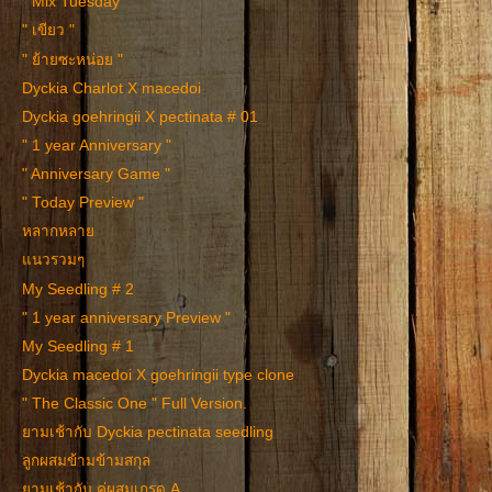
" Mix Tuesday "
" เขียว "
" ย้ายซะหน่อย "
Dyckia Charlot X macedoi
Dyckia goehringii X pectinata # 01
" 1 year Anniversary "
" Anniversary Game "
" Today Preview "
หลากหลาย
แนวรวมๆ
My Seedling # 2
" 1 year anniversary Preview "
My Seedling # 1
Dyckia macedoi X goehringii type clone
" The Classic One " Full Version.
ยามเช้ากับ Dyckia pectinata seedling
ลูกผสมข้ามข้ามสกุล
ยามเช้ากับ คู่ผสมเกรด A