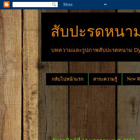
สับปะรดหนาม
บทความและรูปภาพสับปะรดหนาม Dyck
New Re
กลับไปหน้าแรก
สาระความรู้