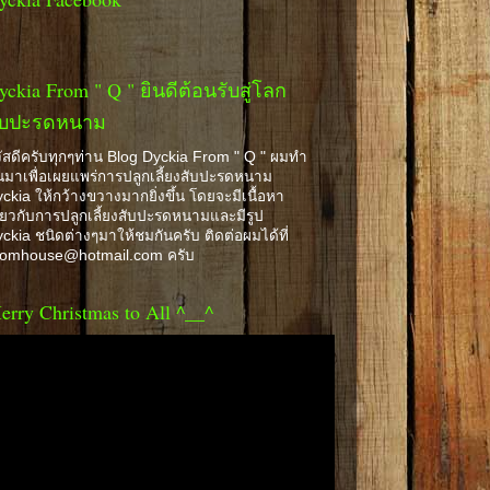
yckia From " Q " ยินดีต้อนรับสู่โลก
ับปะรดหนาม
ัสดีครับทุกๆท่าน Blog Dyckia From " Q " ผมทำ
้นมาเพื่อเผยแพร่การปลูกเลี้ยงสับปะรดหนาม
ckia ให้กว้างขวางมากยิ่งขึ้น โดยจะมีเนื้อหา
ี่ยวกับการปลูกเลี้ยงสับปะรดหนามและมีรูป
ckia ชนิดต่างๆมาให้ชมกันครับ ติดต่อผมได้ที่
romhouse@hotmail.com ครับ
erry Christmas to All ^__^