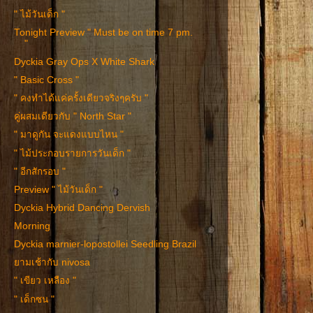
" ไม้วันเด็ก "
Tonight Preview " Must be on time 7 pm.
"
Dyckia Gray Ops X White Shark
" Basic Cross "
" คงทำได้แค่ครั้งเดียวจริงๆครับ "
คู่ผสมเดียวกับ " North Star "
" มาดูกัน จะแดงแบบไหน "
" ไม้ประกอบรายการวันเด็ก "
" อีกสักรอบ "
Preview " ไม้วันเด็ก "
Dyckia Hybrid Dancing Dervish
Morning
Dyckia marnier-lopostollei Seedling Brazil
ยามเช้ากับ nivosa
" เขียว เหลือง "
" เด็กซน "