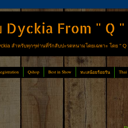
 Dyckia From " Q "
ia สำหรับทุกๆท่านที่รักสับปะรดหนามโดยเฉพาะ โดย " Q
gistration
Qshop
Best in Show
Thai
ทะเลน้อยร้อยรัน
D