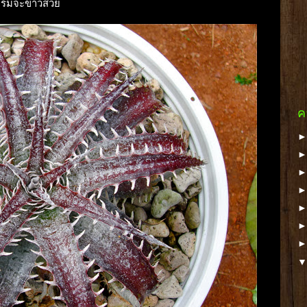
รโครมจะขาวสวย
ค