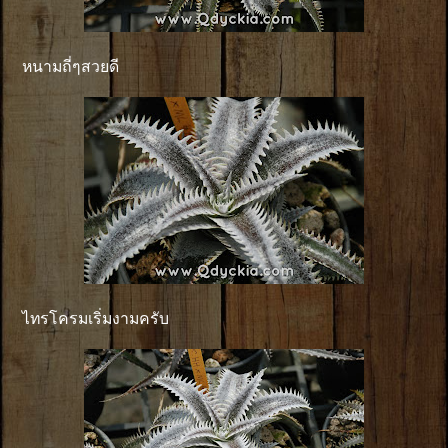
หนามถี่ๆสวยดี
ไทรโครมเริ่มงามครับ