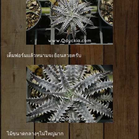
เต็มฟอร์มเเล้วหนามจะย้อนสวยครับ
ไม้ขนาดกลางๆไม่ใหญ่มาก