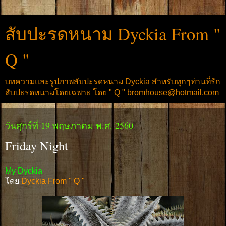
สับปะรดหนาม Dyckia From "
Q "
บทความและรูปภาพสับปะรดหนาม Dyckia สำหรับทุกๆท่านที่รัก
สับปะรดหนามโดยเฉพาะ โดย " Q " bromhouse@hotmail.com
วันศุกร์ที่ 19 พฤษภาคม พ.ศ. 2560
Friday Night
My Dyckia
โดย
Dyckia From " Q "