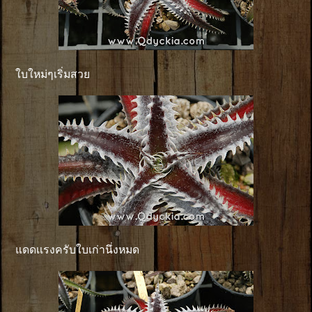
ใบใหม่ๆเริ่มสวย
แดดเเรงครับใบเก่านึ่งหมด