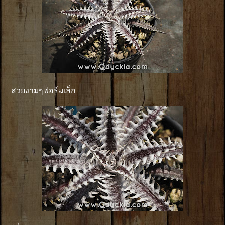
สวยงามๆฟอร์มเล็ก