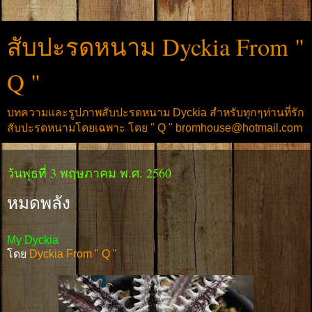
สับปะรดหนาม Dyckia From "
Q "
บทความและรูปภาพสับปะรดหนาม Dyckia สำหรับทุกๆท่านที่รัก
สับปะรดหนามโดยเฉพาะ โดย " Q " bromhouse@hotmail.com
วันพุธที่ 3 พฤษภาคม พ.ศ. 2560
หมดพลัง
My Dyckia
โดย
Dyckia From " Q "