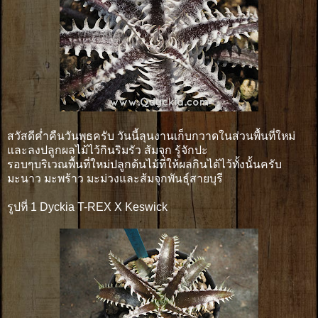
สวัสดีค่ำคืนวันพุธครับ วันนี้ลุนงานเก็บกวาดในส่วนพื้นที่ใหม่
และลงปลูกผลไม้ไว้กินริมรัว ส้มจุก รู้จักปะ
รอบๆบริเวณพื้นที่ใหม่ปลูกต้นไม้ที่ให้ผลกินได้ไว้ทั้งนั้นครับ
มะนาว มะพร้าว มะม่วงและส้มจุกพันธุ์สายบุรี
รูปที่ 1 Dyckia T-REX X Keswick