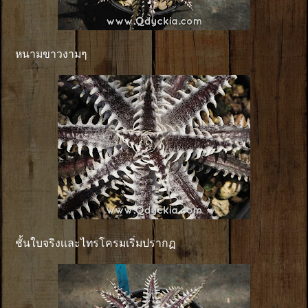
หนามขาวงามๆ
ชั้นใบจริงเเละไทรโครมเริ่มปรากฏ