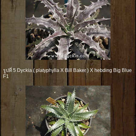
รูปที่ 5 Dyckia ( platyphylla X Bill Baker ) X hebding Big Blue
F1