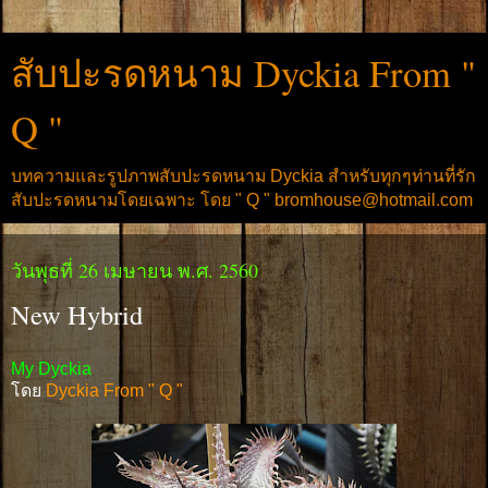
สับปะรดหนาม Dyckia From "
Q "
บทความและรูปภาพสับปะรดหนาม Dyckia สำหรับทุกๆท่านที่รัก
สับปะรดหนามโดยเฉพาะ โดย " Q " bromhouse@hotmail.com
วันพุธที่ 26 เมษายน พ.ศ. 2560
New Hybrid
My Dyckia
โดย
Dyckia From " Q "