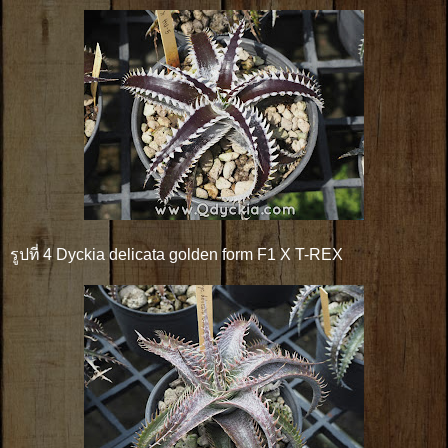
รูปที่ 4 Dyckia delicata golden form F1 X T-REX