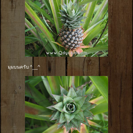
มุมบนครับ ^__^