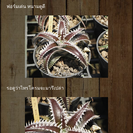
ฟอร์มเด่น หนามดูดี
รอดูว่าไทรโครมจะมารึเปล่า