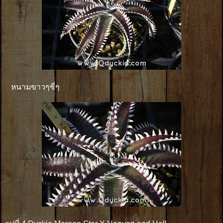
หนามขาวๆซี่ๆ