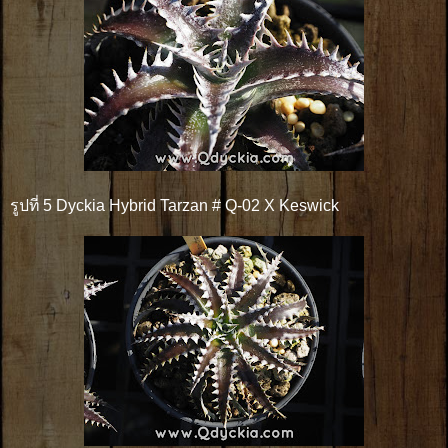
รูปที่ 5 Dyckia Hybrid Tarzan # Q-02 X Keswick