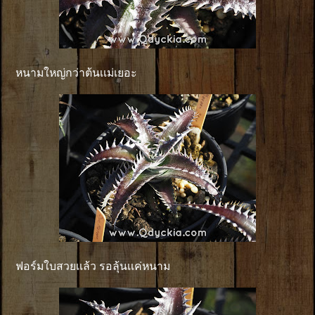
หนามใหญ่กว่าต้นเเม่เยอะ
ฟอร์มใบสวยเเล้ว รอลุ้นเเค่หนาม