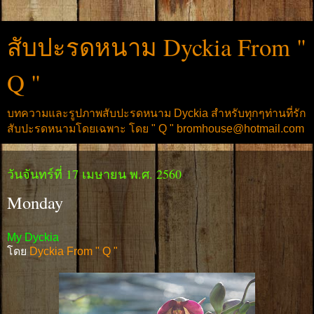
สับปะรดหนาม Dyckia From "
Q "
บทความและรูปภาพสับปะรดหนาม Dyckia สำหรับทุกๆท่านที่รัก
สับปะรดหนามโดยเฉพาะ โดย " Q " bromhouse@hotmail.com
วันจันทร์ที่ 17 เมษายน พ.ศ. 2560
Monday
My Dyckia
โดย
Dyckia From " Q "