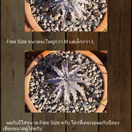
Free Size ขนาดจะใหญ่กว่า M แต่เล็กกว่า L
ผมกับบีใส่ขนาด Free Size ครับ ใครที่เคยเจอผมกับบีลอง
เทียบขนาดดูได้ครับ