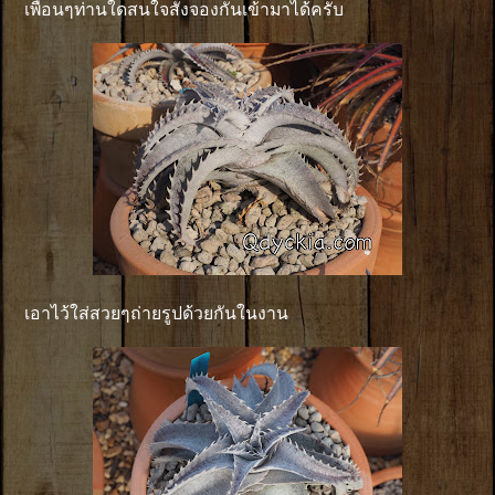
เพื่อนๆท่านใดสนใจสั่งจองกันเข้ามาได้ครับ
เอาไว้ใส่สวยๆถ่ายรูปด้วยกันในงาน