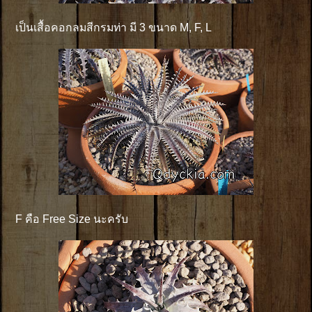
เป็นเสื้อคอกลมสีกรมท่า มี 3 ขนาด M, F, L
F คือ Free Size นะครับ