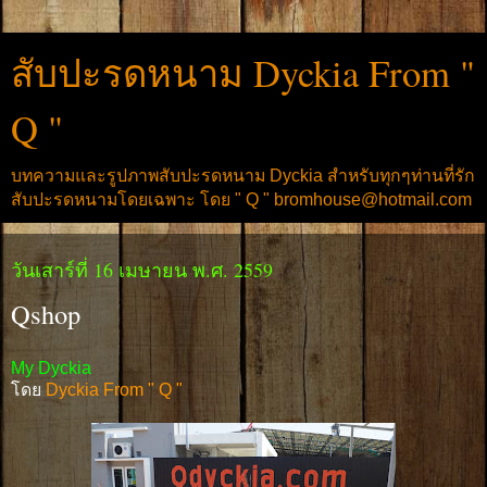
สับปะรดหนาม Dyckia From "
Q "
บทความและรูปภาพสับปะรดหนาม Dyckia สำหรับทุกๆท่านที่รัก
สับปะรดหนามโดยเฉพาะ โดย " Q " bromhouse@hotmail.com
วันเสาร์ที่ 16 เมษายน พ.ศ. 2559
Qshop
My Dyckia
โดย
Dyckia From " Q "