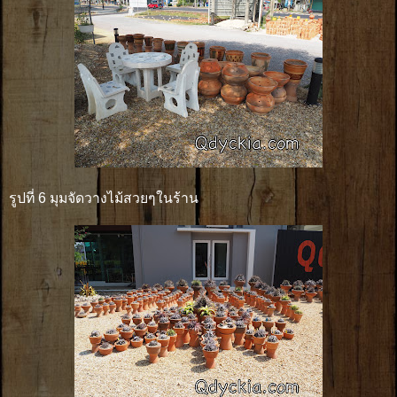
รูปที่ 6 มุมจัดวางไม้สวยๆในร้าน