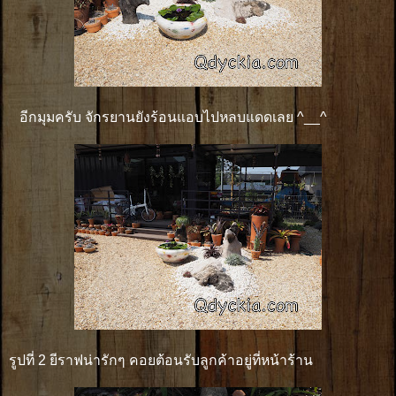
อีกมุมครับ จักรยานยังร้อนแอบไปหลบแดดเลย ^__^
รูปที่ 2 ยีราฟน่ารักๆ คอยต้อนรับลูกค้าอยู่ที่หน้าร้าน