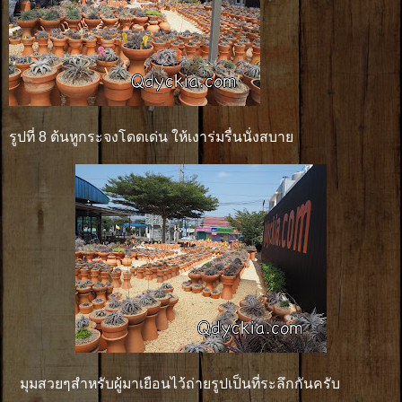
รูปที่ 8 ต้นหูกระจงโดดเด่น ให้เงาร่มรื่นนั่งสบาย
มุมสวยๆสำหรับผู้มาเยือนไว้ถ่ายรูปเป็นที่ระลึกกันครับ